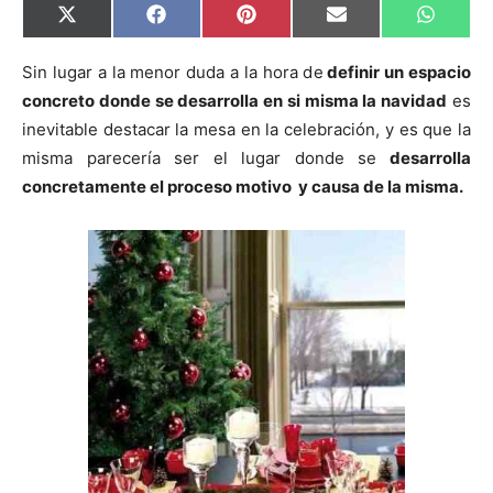
C
C
C
C
C
X
F
P
E
W
o
o
o
o
o
(
a
i
m
h
m
m
m
m
m
T
c
n
a
a
p
p
p
p
p
w
e
t
i
t
Sin lugar a la menor duda a la hora de
definir un espacio
a
a
a
a
a
i
b
e
l
s
concreto donde se desarrolla en si misma la navidad
es
r
r
r
r
r
t
o
r
A
t
t
t
t
t
t
o
e
p
inevitable destacar la mesa en la celebración, y es que la
i
i
i
i
i
e
k
s
p
r
r
r
r
r
r
t
misma parecería ser el lugar donde se
desarrolla
e
e
e
e
e
)
n
n
n
n
n
concretamente el proceso motivo y causa de la misma.