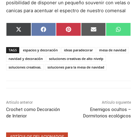
posibilidad de disponer un pequeño souvenir con velas o
canicas para acentuar el espectro de nuestro comensal
C
C
C
C
C
X
F
P
E
W
o
o
o
o
o
(
a
i
m
h
m
m
m
m
m
T
c
n
a
a
p
p
p
p
p
w
e
t
i
t
a
a
a
a
a
i
b
e
l
s
TAGS
espacios y decoración
ideas paradecorar
mesa de navidad
r
r
r
r
r
t
o
r
A
t
t
t
t
t
t
o
e
p
navidad y decoración
soluciones creativas de alto nivelp
i
i
i
i
i
e
k
s
p
soluciones creativas.
soluciones para la mesa de navidad
r
r
r
r
r
r
t
e
e
e
e
e
)
n
n
n
n
n
Artículo anterior
Artículo siguiente
Crochet como Decoración
Enemigos ocultos –
de Interior
Dormitorios ecológicos
ARTÍCULOS RELACIONADOS