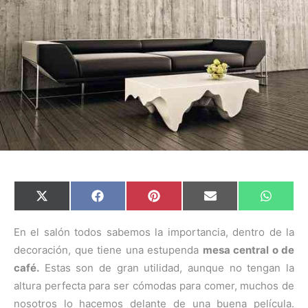
C
C
C
C
C
X
F
P
E
W
o
o
o
o
o
(
a
i
m
h
m
m
m
m
m
T
c
n
a
a
p
p
p
p
p
w
e
t
i
t
En el salón todos sabemos la importancia, dentro de la
a
a
a
a
a
i
b
e
l
s
decoración, que tiene una estupenda
mesa central o de
r
r
r
r
r
t
o
r
A
t
t
t
t
t
t
o
e
p
café.
Estas son de gran utilidad, aunque no tengan la
i
i
i
i
i
e
k
s
p
r
r
r
r
r
r
t
altura perfecta para ser cómodas para comer, muchos de
e
e
e
e
e
)
n
n
n
n
n
nosotros lo hacemos delante de una buena película.