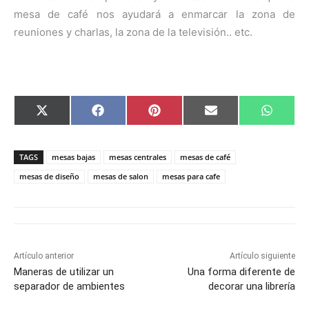
mesa de café nos ayudará a enmarcar la zona de
reuniones y charlas, la zona de la televisión.. etc.
C
C
C
C
C
X
F
P
E
W
o
o
o
o
o
(
a
i
m
h
m
m
m
m
m
T
c
n
a
a
p
p
p
p
p
w
e
t
i
t
a
a
a
a
a
i
b
e
l
s
TAGS
mesas bajas
mesas centrales
mesas de café
r
r
r
r
r
t
o
r
A
t
t
t
t
t
t
o
e
p
mesas de diseño
mesas de salon
mesas para cafe
i
i
i
i
i
e
k
s
p
r
r
r
r
r
r
t
e
e
e
e
e
)
n
n
n
n
n
Artículo anterior
Artículo siguiente
Maneras de utilizar un
Una forma diferente de
separador de ambientes
decorar una librería