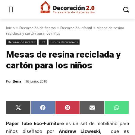
Inicio
Decoración de fiestas
Decoración infantil
Mesas de resina
reciclada y cartón para los niños
Decoración infantil
DIY
Estilos decorativos
Mesas de resina reciclada y
cartón para los niños
Por
Elena
16 junio, 2010
C
C
C
C
C
X
F
P
E
W
o
o
o
o
o
(
a
i
m
h
m
m
m
m
m
T
c
n
a
a
p
p
p
p
p
w
e
t
i
t
Paper Tube Eco-Furniture
es un set de mobiliario para
a
a
a
a
a
i
b
e
l
s
niños diseñado por
Andrew Lizweski
, que es
r
r
r
r
r
t
o
r
A