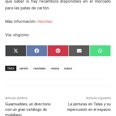
que saber si hay recambios disponibles en el mercado
para las patas de cartón.
Más información:
Hecmec
Vía: ohgizmo
C
C
C
C
C
X
F
P
E
W
o
o
o
o
o
(
a
i
m
h
m
m
m
m
m
T
c
n
a
a
p
p
p
p
p
w
e
t
i
t
a
a
a
a
a
i
b
e
l
s
TAGS
cartón
reciclado
resina
tubos
r
r
r
r
r
t
o
r
A
t
t
t
t
t
t
o
e
p
i
i
i
i
i
e
k
s
p
r
r
r
r
r
r
t
e
e
e
e
e
)
n
n
n
n
n
Artículo anterior
Artículo siguiente
Guiamuebles, un directorio
La pinturas en Telas y su
con un gran catálogo de
repercusión en el espacio
mobiliario