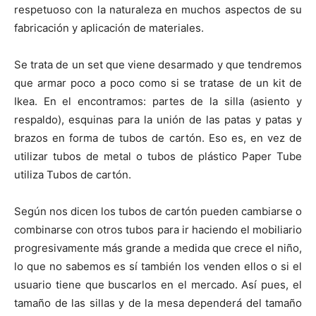
t
t
t
t
t
t
o
e
p
respetuoso con la naturaleza en muchos aspectos de su
i
i
i
i
i
e
k
s
p
r
r
r
r
r
r
t
fabricación y aplicación de materiales.
e
e
e
e
e
)
n
n
n
n
n
Se trata de un set que viene desarmado y que tendremos
que armar poco a poco como si se tratase de un kit de
Ikea. En el encontramos: partes de la silla (asiento y
respaldo), esquinas para la unión de las patas y patas y
brazos en forma de tubos de cartón. Eso es, en vez de
utilizar tubos de metal o tubos de plástico Paper Tube
utiliza Tubos de cartón.
Según nos dicen los tubos de cartón pueden cambiarse o
combinarse con otros tubos para ir haciendo el mobiliario
progresivamente más grande a medida que crece el niño,
lo que no sabemos es sí también los venden ellos o si el
usuario tiene que buscarlos en el mercado. Así pues, el
tamaño de las sillas y de la mesa dependerá del tamaño