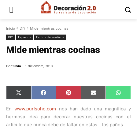
Inicio
DIY
Mide mientras cocinas
DIY
Espacios
Estilos decorativos
Mide mientras cocinas
Por
Silvia
1 diciembre, 2010
C
C
C
C
C
X
F
P
E
W
o
o
o
o
o
(
a
i
m
h
m
m
m
m
m
T
c
n
a
a
p
p
p
p
p
w
e
t
i
t
En
www.purlsoho.com
nos han dado una magnífica y
a
a
a
a
a
i
b
e
l
s
hermosa idea para decorar nuestras cocinas con el
r
r
r
r
r
t
o
r
A
t
t
t
t
t
t
o
e
p
artículo que nunca debe de faltar en estas… los paños.
i
i
i
i
i
e
k
s
p
r
r
r
r
r
r
t
e
e
e
e
e
)