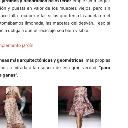
jardines y decoración de exterior
empiezan a seguir
ión y puesta en valor de los muebles viejos, pero sin
ce falta recuperar las sillas que tenía la abuela en el
 tomábamos limonada, las macetas del desván… eso sí
ia obliga a que el reciclaje sea bien visible.
líneas más arquitectónicas y geométricas
, más propias
os a mirada a la esencia de esa gran verdad: “
para
ta ganas
”.