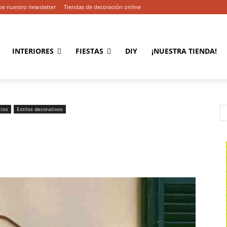
be nuestro newsletter
Tiendas de decoración online
INTERIORES
FIESTAS
DIY
¡NUESTRA TIENDA!
cios
Estilos decorativos