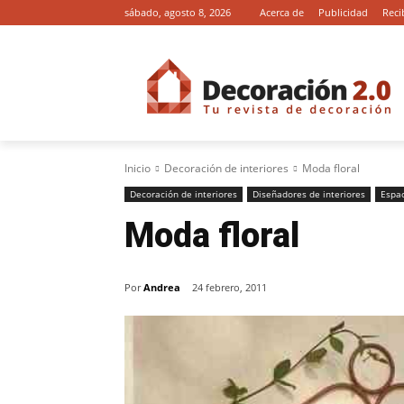
sábado, agosto 8, 2026
Acerca de
Publicidad
Reci
Inicio
Decoración de interiores
Moda floral
Decoración de interiores
Diseñadores de interiores
Espa
Moda floral
Por
Andrea
24 febrero, 2011