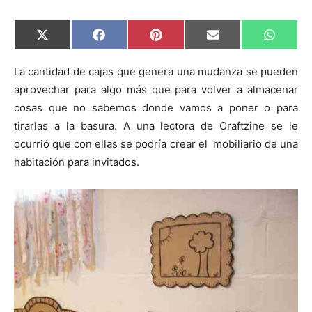
C
C
C
C
C
X
F
P
E
W
o
o
o
o
o
(
a
i
m
h
m
m
m
m
m
T
c
n
a
a
p
p
p
p
p
w
e
t
i
t
La cantidad de cajas que genera una mudanza se pueden
a
a
a
a
a
i
b
e
l
s
aprovechar para algo más que para volver a almacenar
r
r
r
r
r
t
o
r
A
t
t
t
t
t
t
o
e
p
cosas que no sabemos donde vamos a poner o para
i
i
i
i
i
e
k
s
p
r
r
r
r
r
r
t
tirarlas a la basura. A una lectora de Craftzine se le
e
e
e
e
e
)
n
n
n
n
n
ocurrió que con ellas se podría crear el mobiliario de una
habitación para invitados.