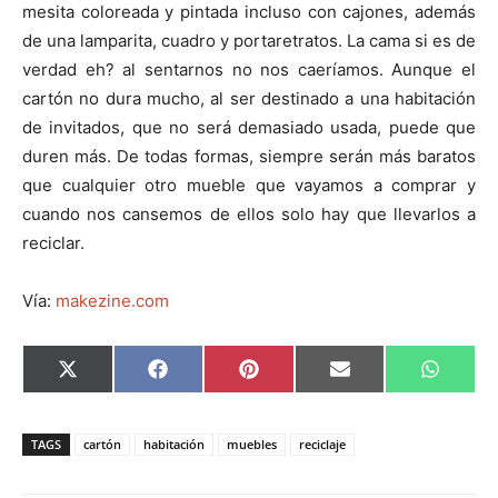
mesita coloreada y pintada incluso con cajones, además
de una lamparita, cuadro y portaretratos. La cama si es de
verdad eh? al sentarnos no nos caeríamos. Aunque el
cartón no dura mucho, al ser destinado a una habitación
de invitados, que no será demasiado usada, puede que
duren más. De todas formas, siempre serán más baratos
que cualquier otro mueble que vayamos a comprar y
cuando nos cansemos de ellos solo hay que llevarlos a
reciclar.
Vía:
makezine.com
C
C
C
C
C
X
F
P
E
W
o
o
o
o
o
(
a
i
m
h
m
m
m
m
m
T
c
n
a
a
p
p
p
p
p
w
e
t
i
t
a
a
a
a
a
i
b
e
l
s
TAGS
cartón
habitación
muebles
reciclaje
r
r
r
r
r
t
o
r
A
t
t
t
t
t
t
o
e
p
i
i
i
i
i
e
k
s
p