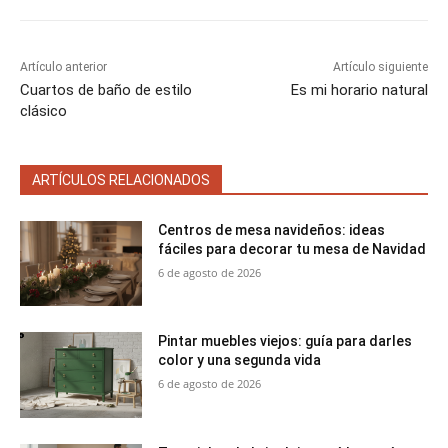
r
r
r
r
r
r
t
e
e
e
e
e
)
n
n
n
n
n
Artículo anterior
Artículo siguiente
Cuartos de baño de estilo
Es mi horario natural
clásico
ARTÍCULOS RELACIONADOS
Centros de mesa navideños: ideas
fáciles para decorar tu mesa de Navidad
6 de agosto de 2026
Pintar muebles viejos: guía para darles
color y una segunda vida
6 de agosto de 2026