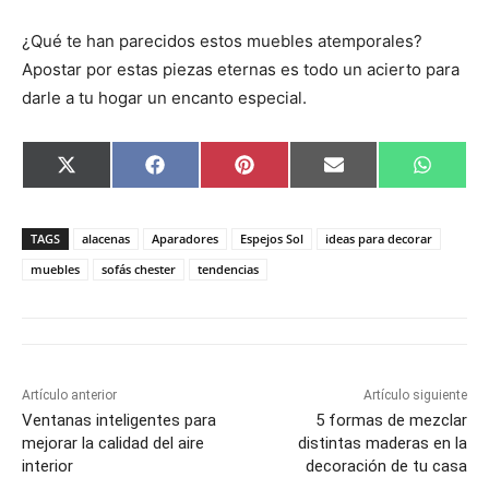
¿Qué te han parecidos estos muebles atemporales?
Apostar por estas piezas eternas es todo un acierto para
darle a tu hogar un encanto especial.
C
C
C
C
C
X
F
P
E
W
o
o
o
o
o
(
a
i
m
h
m
m
m
m
m
T
c
n
a
a
p
p
p
p
p
w
e
t
i
t
a
a
a
a
a
i
b
e
l
s
TAGS
alacenas
Aparadores
Espejos Sol
ideas para decorar
r
r
r
r
r
t
o
r
A
t
t
t
t
t
t
o
e
p
muebles
sofás chester
tendencias
i
i
i
i
i
e
k
s
p
r
r
r
r
r
r
t
e
e
e
e
e
)
n
n
n
n
n
Artículo anterior
Artículo siguiente
Ventanas inteligentes para
5 formas de mezclar
mejorar la calidad del aire
distintas maderas en la
interior
decoración de tu casa