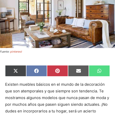
Fuente:
pinterest
C
C
C
C
C
X
F
P
E
W
o
o
o
o
o
(
a
i
m
h
m
m
m
m
m
T
c
n
a
a
p
p
p
p
p
w
e
t
i
t
Existen muebles básicos en el mundo de la decoración
a
a
a
a
a
i
b
e
l
s
que son atemporales y que siempre son tendencia. Te
r
r
r
r
r
t
o
r
A
t
t
t
t
t
t
o
e
p
mostramos algunos modelos que nunca pasan de moda y
i
i
i
i
i
e
k
s
p
r
r
r
r
r
r
t
por muchos años que pasen siguen siendo actuales. ¡No
e
e
e
e
e
)
n
n
n
n
n
dudes en incorporarlos a tu hogar, será un acierto