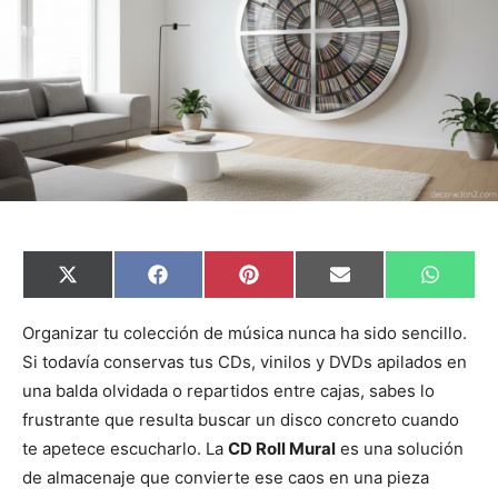
C
C
C
C
C
X
F
P
E
W
o
o
o
o
o
(
a
i
m
h
m
m
m
m
m
T
c
n
a
a
p
p
p
p
p
w
e
t
i
t
Organizar tu colección de música nunca ha sido sencillo.
a
a
a
a
a
i
b
e
l
s
Si todavía conservas tus CDs, vinilos y DVDs apilados en
r
r
r
r
r
t
o
r
A
t
t
t
t
t
t
o
e
p
una balda olvidada o repartidos entre cajas, sabes lo
i
i
i
i
i
e
k
s
p
r
r
r
r
r
r
t
frustrante que resulta buscar un disco concreto cuando
e
e
e
e
e
)
n
n
n
n
n
te apetece escucharlo. La
CD Roll Mural
es una solución
de almacenaje que convierte ese caos en una pieza