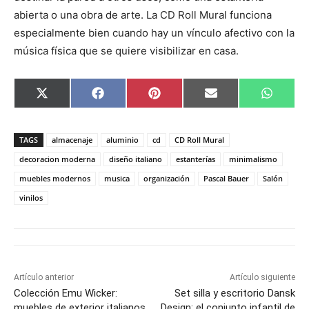
abierta o una obra de arte. La CD Roll Mural funciona
especialmente bien cuando hay un vínculo afectivo con la
música física que se quiere visibilizar en casa.
C
C
C
C
C
X
F
P
E
W
o
o
o
o
o
(
a
i
m
h
m
m
m
m
m
T
c
n
a
a
p
p
p
p
p
w
e
t
i
t
a
a
a
a
a
i
b
e
l
s
TAGS
almacenaje
aluminio
cd
CD Roll Mural
r
r
r
r
r
t
o
r
A
t
t
t
t
t
t
o
e
p
decoracion moderna
diseño italiano
estanterías
minimalismo
i
i
i
i
i
e
k
s
p
muebles modernos
musica
organización
Pascal Bauer
Salón
r
r
r
r
r
r
t
e
e
e
e
e
)
vinilos
n
n
n
n
n
Artículo anterior
Artículo siguiente
Colección Emu Wicker:
Set silla y escritorio Dansk
muebles de exterior italianos
Design: el conjunto infantil de