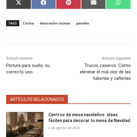
C
C
C
C
C
X
F
P
E
W
o
o
o
o
o
(
a
i
m
h
m
m
m
m
m
T
c
n
a
a
p
p
p
p
p
w
e
t
i
t
a
a
a
a
a
i
b
e
l
s
TAGS
Cocina
decoración cocinas
paredes
r
r
r
r
r
t
o
r
A
t
t
t
t
t
t
o
e
p
i
i
i
i
i
e
k
s
p
r
r
r
r
r
r
t
e
e
e
e
e
)
n
n
n
n
n
Artículo anterior
Artículo siguiente
Pintura para suelo, su
Trucos caseros: Cómo
correcto uso
eliminar el mal olor de las
tuberías y cañerías
ARTÍCULOS RELACIONADOS
Centros de mesa navideños: ideas
fáciles para decorar tu mesa de Navidad
6 de agosto de 2026