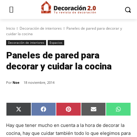
Inicio
Decoración de interiores
Paneles de pared para decorar y
cuidar la cocina
Decoración de interiores
Espacios
Paneles de pared para
decorar y cuidar la cocina
Por
Noe
18 noviembre, 2014
C
C
C
C
C
X
F
P
E
W
o
o
o
o
o
(
a
i
m
h
m
m
m
m
m
T
c
n
a
a
p
p
p
p
p
w
e
t
i
t
Hay que tener mucho en cuenta a la hora de decorar la
a
a
a
a
a
i
b
e
l
s
cocina, hay que cuidar también todo lo que elegimos para
r
r
r
r
r
t
o
r
A