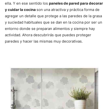
t
t
t
t
t
t
o
e
p
ella. Y en ese sentido los
paneles de pared para decorar
i
i
i
i
i
e
k
s
p
r
r
r
r
r
r
t
y cuidar la cocina
son una atractiva y práctica forma de
e
e
e
e
e
)
n
n
n
n
n
agregar un detalle que protege a las paredes de la grasa
y suciedad habituales que se dan en la cocina por ser un
entorno donde se preparan alimentos y siempre hay
actividad. Ahora descubrirás que puedes proteger
paredes y hacer las mismas muy decorativas.