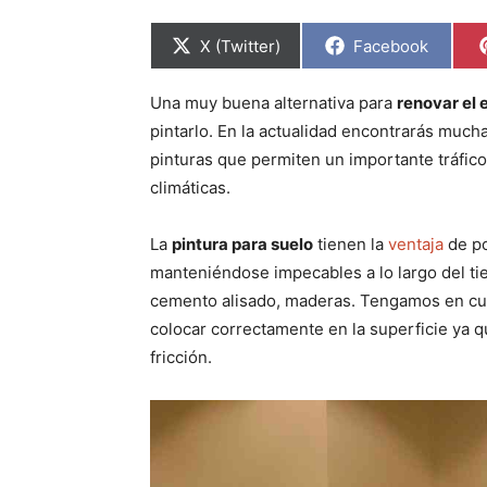
C
C
X (Twitter)
Facebook
o
o
m
m
p
p
Una muy buena alternativa para
renovar el e
a
a
r
r
pintarlo. En la actualidad encontrarás much
t
t
i
i
pinturas que permiten un importante tráfic
r
r
climáticas.
e
e
n
n
La
pintura para suelo
tienen la
ventaja
de po
manteniéndose impecables a lo largo del tie
cemento alisado, maderas. Tengamos en cu
colocar correctamente en la superficie ya 
fricción.