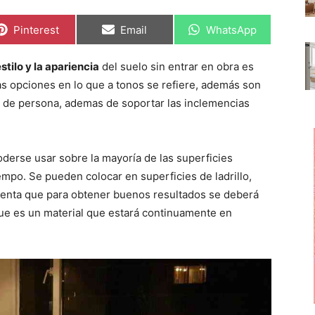
C
C
C
Pinterest
Email
WhatsApp
o
o
o
m
m
m
p
p
p
stilo y la apariencia
del suelo sin entrar en obra es
a
a
a
r
r
r
as opciones en lo que a tonos se refiere, además son
t
t
t
i
i
i
o de persona, ademas de soportar las inclemencias
r
r
r
e
e
e
n
n
n
derse usar sobre la mayoría de las superficies
mpo. Se pueden colocar en superficies de ladrillo,
enta que para obtener buenos resultados se deberá
que es un material que estará continuamente en