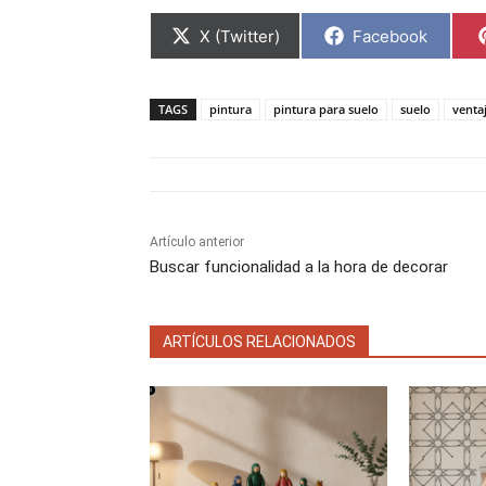
C
C
X (Twitter)
Facebook
o
o
m
m
p
p
a
a
TAGS
pintura
pintura para suelo
suelo
venta
r
r
t
t
i
i
r
r
e
e
n
n
Artículo anterior
Buscar funcionalidad a la hora de decorar
ARTÍCULOS RELACIONADOS