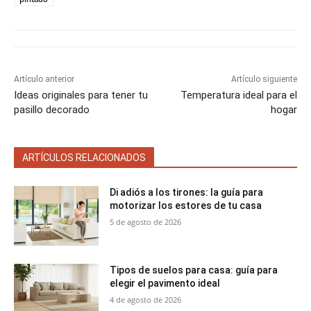
i
i
i
i
i
e
k
s
p
r
r
r
r
r
r
t
e
e
e
e
e
)
n
n
n
n
n
Artículo anterior
Artículo siguiente
Ideas originales para tener tu
Temperatura ideal para el
pasillo decorado
hogar
ARTÍCULOS RELACIONADOS
Di adiós a los tirones: la guía para
motorizar los estores de tu casa
5 de agosto de 2026
Tipos de suelos para casa: guía para
elegir el pavimento ideal
4 de agosto de 2026