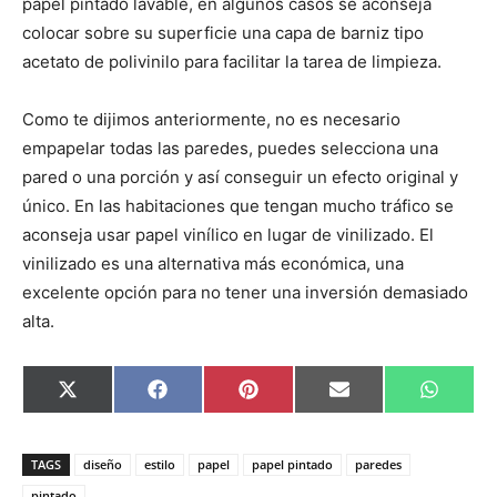
papel pintado lavable, en algunos casos se aconseja
colocar sobre su superficie una capa de barniz tipo
acetato de polivinilo para facilitar la tarea de limpieza.
Como te dijimos anteriormente, no es necesario
empapelar todas las paredes, puedes selecciona una
pared o una porción y así conseguir un efecto original y
único. En las habitaciones que tengan mucho tráfico se
aconseja usar papel vinílico en lugar de vinilizado. El
vinilizado es una alternativa más económica, una
excelente opción para no tener una inversión demasiado
alta.
C
C
C
C
C
X
F
P
E
W
o
o
o
o
o
(
a
i
m
h
m
m
m
m
m
T
c
n
a
a
p
p
p
p
p
w
e
t
i
t
a
a
a
a
a
i
b
e
l
s
TAGS
diseño
estilo
papel
papel pintado
paredes
r
r
r
r
r
t
o
r
A
t
t
t
t
t
t
o
e
p
pintado