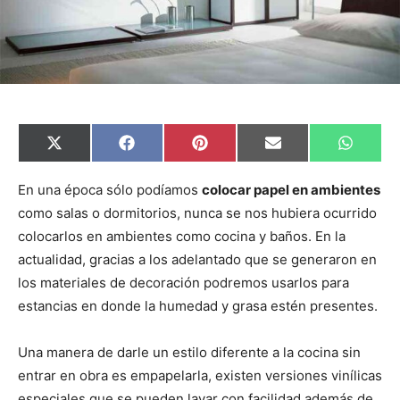
C
C
C
C
C
X
F
P
E
W
o
o
o
o
o
(
a
i
m
h
m
m
m
m
m
T
c
n
a
a
p
p
p
p
p
w
e
t
i
t
En una época sólo podíamos
colocar papel en ambientes
a
a
a
a
a
i
b
e
l
s
como salas o dormitorios, nunca se nos hubiera ocurrido
r
r
r
r
r
t
o
r
A
t
t
t
t
t
t
o
e
p
colocarlos en ambientes como cocina y baños. En la
i
i
i
i
i
e
k
s
p
r
r
r
r
r
r
t
actualidad, gracias a los adelantado que se generaron en
e
e
e
e
e
)
n
n
n
n
n
los materiales de decoración podremos usarlos para
estancias en donde la humedad y grasa estén presentes.
Una manera de darle un estilo diferente a la cocina sin
entrar en obra es empapelarla, existen versiones vinílicas
especiales que se pueden lavar con facilidad además de