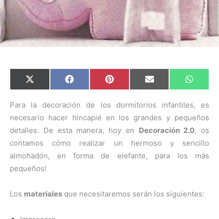
C
C
C
C
C
X
F
P
E
W
o
o
o
o
o
(
a
i
m
h
m
m
m
m
m
T
c
n
a
a
p
p
p
p
p
w
e
t
i
t
Para la decoración de los dormitorios infantiles, es
a
a
a
a
a
i
b
e
l
s
necesario hacer hincapié en los grandes y pequeños
r
r
r
r
r
t
o
r
A
t
t
t
t
t
t
o
e
p
detalles. De esta manera, hoy en
Decoración 2.0
, os
i
i
i
i
i
e
k
s
p
r
r
r
r
r
r
t
contamos cómo realizar un hermoso y sencillo
e
e
e
e
e
)
n
n
n
n
n
almohadón, en forma de elefante, para los más
pequeños!
Los
materiales
que necesitaremos serán los siguientes: