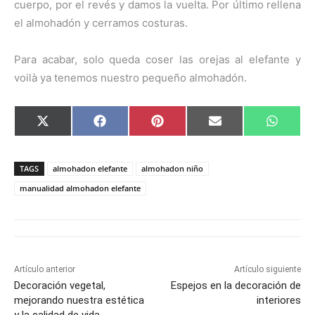
cuerpo, por el revés y damos la vuelta. Por último rellena
el almohadón y cerramos costuras.
Para acabar, solo queda coser las orejas al elefante y
voilà ya tenemos nuestro pequeño almohadón.
C
C
C
C
C
X
F
P
E
W
o
o
o
o
o
(
a
i
m
h
m
m
m
m
m
T
c
n
a
a
p
p
p
p
p
w
e
t
i
t
a
a
a
a
a
i
b
e
l
s
TAGS
almohadon elefante
almohadon niño
r
r
r
r
r
t
o
r
A
t
t
t
t
t
t
o
e
p
manualidad almohadon elefante
i
i
i
i
i
e
k
s
p
r
r
r
r
r
r
t
e
e
e
e
e
)
n
n
n
n
n
Artículo anterior
Artículo siguiente
Decoración vegetal,
Espejos en la decoración de
mejorando nuestra estética
interiores
y la calidad de vida