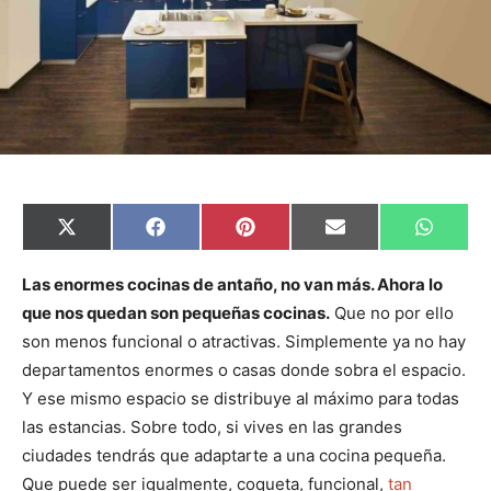
C
C
C
C
C
X
F
P
E
W
o
o
o
o
o
(
a
i
m
h
m
m
m
m
m
T
c
n
a
a
p
p
p
p
p
w
e
t
i
t
Las enormes cocinas de antaño, no van más. Ahora lo
a
a
a
a
a
i
b
e
l
s
que nos quedan son pequeñas cocinas.
Que no por ello
r
r
r
r
r
t
o
r
A
t
t
t
t
t
t
o
e
p
son menos funcional o atractivas. Simplemente ya no hay
i
i
i
i
i
e
k
s
p
r
r
r
r
r
r
t
departamentos enormes o casas donde sobra el espacio.
e
e
e
e
e
)
n
n
n
n
n
Y ese mismo espacio se distribuye al máximo para todas
las estancias. Sobre todo, si vives en las grandes
ciudades tendrás que adaptarte a una cocina pequeña.
Que puede ser igualmente, coqueta, funcional,
tan