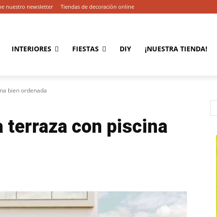
be nuestro newsletter
Tiendas de decoración online
INTERIORES
FIESTAS
DIY
¡NUESTRA TIENDA!
ina bien ordenada
terraza con piscina