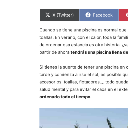
C
C
X (Twitter)
Facebook
o
o
m
m
p
p
Cuando se tiene una piscina es normal que 
a
a
r
r
toallas. En verano, con el calor, toda la fa
t
t
i
i
de ordenar esa estancia es otra historia, ¿
r
r
partir de ahora
tendrás una piscina llena de
e
e
n
n
Si tienes la suerte de tener una piscina en
tarde y comienza a irse el sol, es posible q
accesorios, toallas, flotadores..,. todo qu
salud mental y para evitar el caos en el exte
ordenado todo el tiempo.