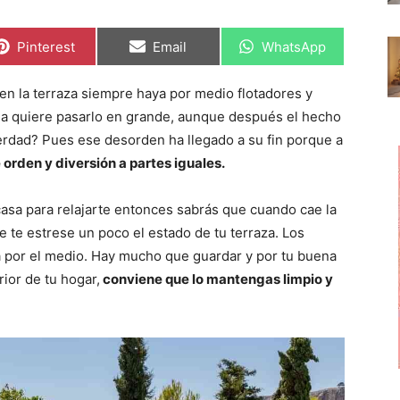
C
C
C
Pinterest
Email
WhatsApp
o
o
o
m
m
m
p
p
p
en la terraza siempre haya por medio flotadores y
a
a
a
r
r
r
milia quiere pasarlo en grande, aunque después el hecho
t
t
t
i
i
i
verdad? Pues ese desorden ha llegado a su fin porque a
r
r
r
 orden y diversión a partes iguales.
e
e
e
n
n
n
 casa para relajarte entonces sabrás que cuando cae la
ue te estrese un poco el estado de tu terraza. Los
eda por el medio. Hay mucho que guardar y por tu buena
rior de tu hogar,
conviene que lo mantengas limpio y