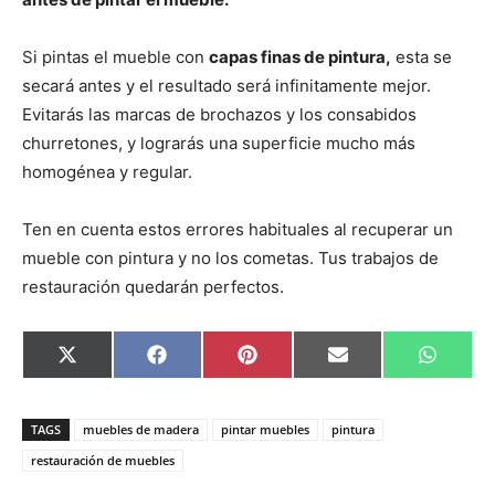
Si pintas el mueble con
capas finas de pintura,
esta se
secará antes y el resultado será infinitamente mejor.
Evitarás las marcas de brochazos y los consabidos
churretones, y lograrás una superficie mucho más
homogénea y regular.
Ten en cuenta estos errores habituales al recuperar un
mueble con pintura y no los cometas. Tus trabajos de
restauración quedarán perfectos.
C
C
C
C
C
X
F
P
E
W
o
o
o
o
o
(
a
i
m
h
m
m
m
m
m
T
c
n
a
a
p
p
p
p
p
w
e
t
i
t
a
a
a
a
a
i
b
e
l
s
TAGS
muebles de madera
pintar muebles
pintura
r
r
r
r
r
t
o
r
A
t
t
t
t
t
t
o
e
p
restauración de muebles
i
i
i
i
i
e
k
s
p
r
r
r
r
r