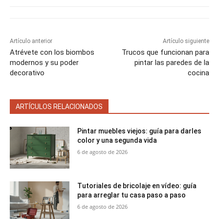
r
t
e
e
e
e
e
)
n
n
n
n
n
Artículo anterior
Artículo siguiente
Atrévete con los biombos
Trucos que funcionan para
modernos y su poder
pintar las paredes de la
decorativo
cocina
ARTÍCULOS RELACIONADOS
Pintar muebles viejos: guía para darles
color y una segunda vida
6 de agosto de 2026
Tutoriales de bricolaje en vídeo: guía
para arreglar tu casa paso a paso
6 de agosto de 2026