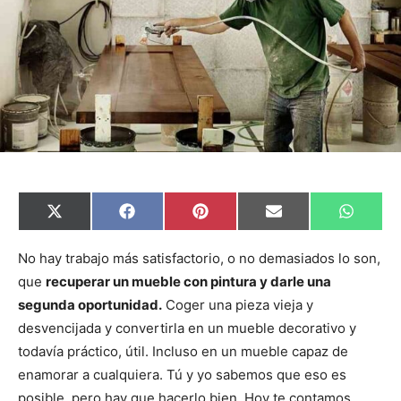
C
C
C
C
C
X
F
P
E
W
o
o
o
o
o
(
a
i
m
h
m
m
m
m
m
T
c
n
a
a
p
p
p
p
p
w
e
t
i
t
No hay trabajo más satisfactorio, o no demasiados lo son,
a
a
a
a
a
i
b
e
l
s
que
recuperar un mueble con pintura y darle una
r
r
r
r
r
t
o
r
A
t
t
t
t
t
t
o
e
p
segunda oportunidad.
Coger una pieza vieja y
i
i
i
i
i
e
k
s
p
r
r
r
r
r
r
t
desvencijada y convertirla en un mueble decorativo y
e
e
e
e
e
)
n
n
n
n
n
todavía práctico, útil. Incluso en un mueble capaz de
enamorar a cualquiera. Tú y yo sabemos que eso es
posible, pero hay que hacerlo bien. Hoy te contamos