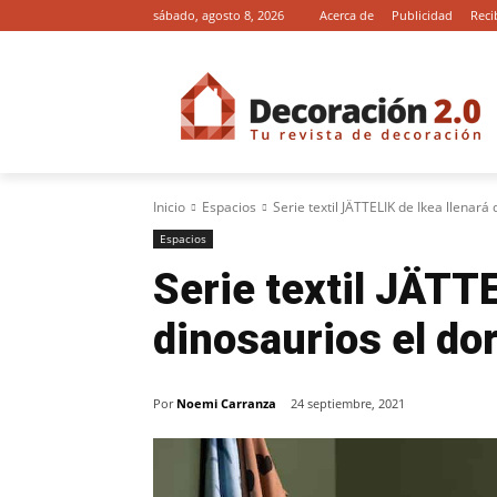
sábado, agosto 8, 2026
Acerca de
Publicidad
Reci
Inicio
Espacios
Serie textil JÄTTELIK de Ikea llenará 
Espacios
Serie textil JÄTTE
dinosaurios el dor
Por
Noemi Carranza
24 septiembre, 2021