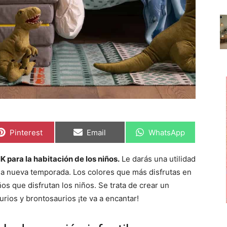
C
C
C
Pinterest
Email
WhatsApp
o
o
o
m
m
m
p
p
p
K para la habitación de los niños.
Le darás una utilidad
a
a
a
r
r
r
e la nueva temporada. Los colores que más disfrutas en
t
t
t
i
i
i
ños que disfrutan los niños. Se trata de crear un
r
r
r
rios y brontosaurios ¡te va a encantar!
e
e
e
n
n
n