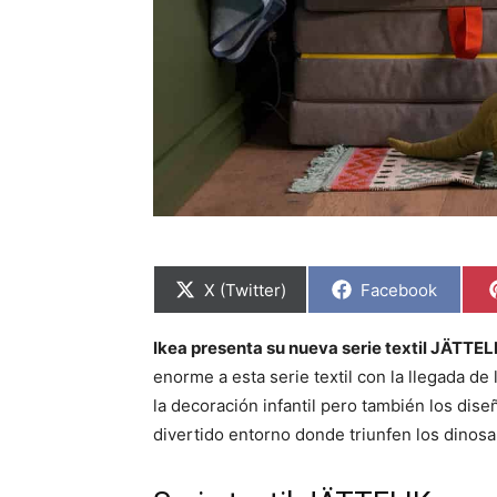
C
C
X (Twitter)
Facebook
o
o
m
m
p
p
Ikea presenta su nueva serie textil JÄTTELI
a
a
r
r
enorme a esta serie textil con la llegada d
t
t
i
i
la decoración infantil pero también los dise
r
r
divertido entorno donde triunfen los dinosau
e
e
n
n