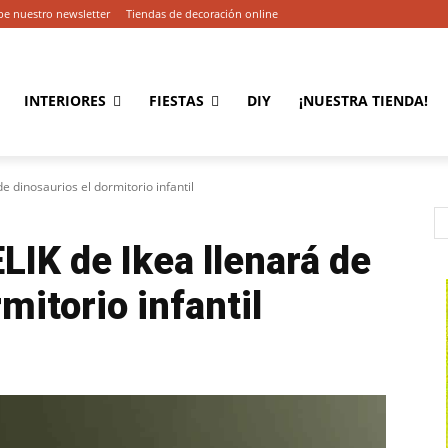
be nuestro newsletter
Tiendas de decoración online
INTERIORES
FIESTAS
DIY
¡NUESTRA TIENDA!
de dinosaurios el dormitorio infantil
LIK de Ikea llenará de
mitorio infantil