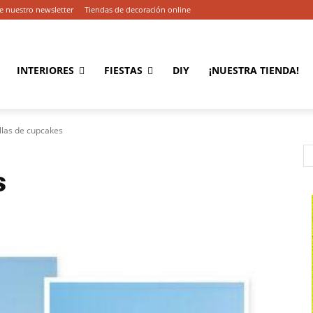
e nuestro newsletter
Tiendas de decoración online
INTERIORES
FIESTAS
DIY
¡NUESTRA TIENDA!
illas de cupcakes
s