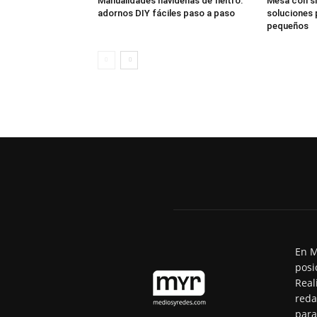
Manualidades navideñas de fieltro:
Mesa con si
adornos DIY fáciles paso a paso
soluciones 
pequeños
En M
posi
Real
reda
para