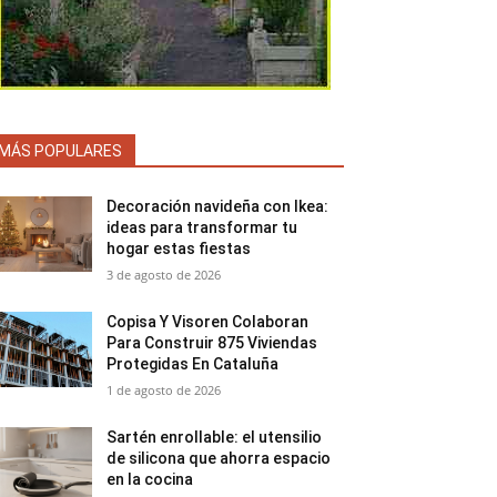
MÁS POPULARES
Decoración navideña con Ikea:
ideas para transformar tu
hogar estas fiestas
3 de agosto de 2026
Copisa Y Visoren Colaboran
Para Construir 875 Viviendas
Protegidas En Cataluña
1 de agosto de 2026
Sartén enrollable: el utensilio
de silicona que ahorra espacio
en la cocina