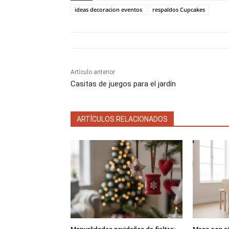
t
t
ideas decoracion eventos
respaldos Cupcakes
i
i
r
r
e
e
n
n
Artículo anterior
Casitas de juegos para el jardín
ARTÍCULOS RELACIONADOS