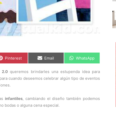
C
C
C
Pinterest
Email
WhatsApp
o
o
o
m
m
m
p
p
p
 2.0
queremos brindarles una estupenda idea para
a
a
a
r
r
r
l para cuando deseemos celebrar algún tipo de eventos
t
t
t
i
i
i
iones.
r
r
r
e
e
e
n
n
n
mas
infantiles
, cambiando el diseño también podemos
mo bodas o alguna cena especial.