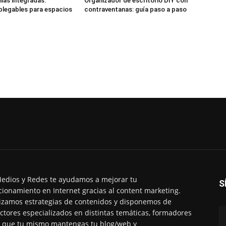
llas integradas:
Organizador de escritorio DIY con
plegables para espacios
contraventanas: guía paso a paso
edios y Redes te ayudamos a mejorar tu
S
cionamiento en Internet gracias al content marketing.
izamos estrategias de contenidos y disponemos de
ctores especializados en distintas temáticas, formadores
 que tu mismo mantengas tu blog/web y