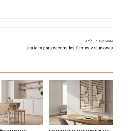
t
t
t
i
i
i
r
r
r
e
e
e
n
n
n
Artículo siguiente
Una idea para decorar las fiestas y reuniones