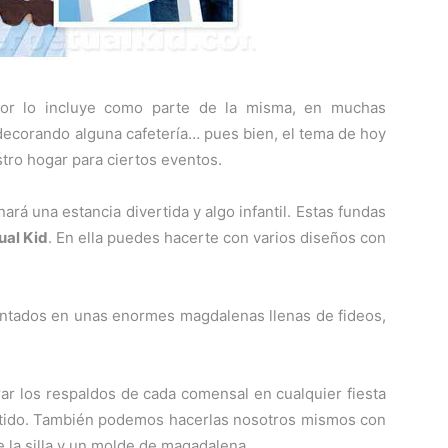
ior lo incluye como parte de la misma, en muchas
ecorando alguna cafetería… pues bien, el tema de hoy
estro hogar para ciertos eventos.
rá una estancia divertida y algo infantil. Estas fundas
ual Kid
. En ella puedes hacerte con varios diseños con
ntados en unas enormes magdalenas llenas de fideos,
ar los respaldos de cada comensal en cualquier fiesta
ertido. También podemos hacerlas nosotros mismos con
e la silla y un molde de magadalena.