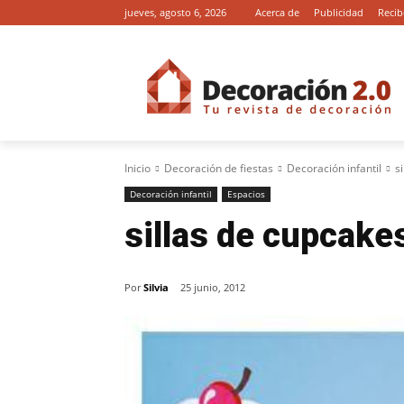
jueves, agosto 6, 2026
Acerca de
Publicidad
Recib
Inicio
Decoración de fiestas
Decoración infantil
s
Decoración infantil
Espacios
sillas de cupcake
Por
Silvia
25 junio, 2012