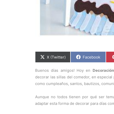
C
C
X (Twitter)
Facebook
o
o
m
m
p
p
Buenos días amigos! Hoy en
Decoración
a
a
r
r
decorar las sillas del comedor, en especia
t
t
i
i
como cumpleaños, santos, bautizos, comun
r
r
e
e
n
n
Aunque no todos tienen por qué ser te
adaptar esta forma de decorar para días co