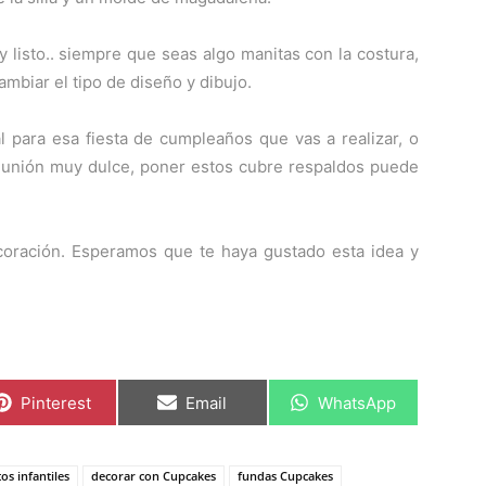
y listo.. siempre que seas algo manitas con la costura,
biar el tipo de diseño y dibujo.
l para esa fiesta de cumpleaños que vas a realizar, o
 reunión muy dulce, poner estos cubre respaldos puede
coración. Esperamos que te haya gustado esta idea y
C
C
C
Pinterest
Email
WhatsApp
o
o
o
m
m
m
p
p
p
a
a
a
os infantiles
decorar con Cupcakes
fundas Cupcakes
r
r
r