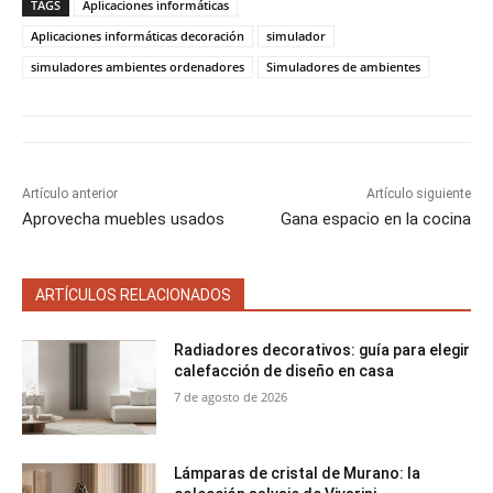
a
a
a
a
a
i
b
e
l
s
TAGS
Aplicaciones informáticas
r
r
r
r
r
t
o
r
A
t
t
t
t
t
t
o
e
p
Aplicaciones informáticas decoración
simulador
i
i
i
i
i
e
k
s
p
simuladores ambientes ordenadores
Simuladores de ambientes
r
r
r
r
r
r
t
e
e
e
e
e
)
n
n
n
n
n
Artículo anterior
Artículo siguiente
Aprovecha muebles usados
Gana espacio en la cocina
ARTÍCULOS RELACIONADOS
Radiadores decorativos: guía para elegir
calefacción de diseño en casa
7 de agosto de 2026
Lámparas de cristal de Murano: la