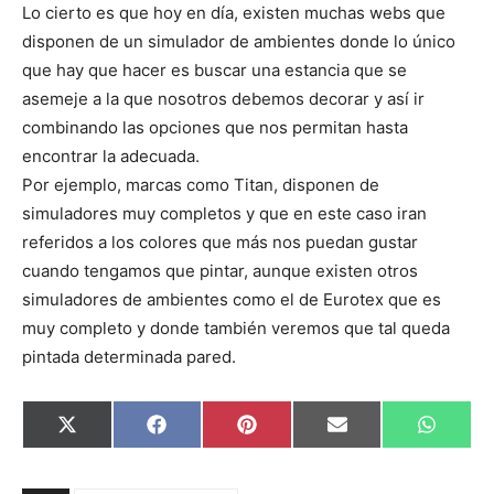
Lo cierto es que hoy en día, existen muchas webs que
disponen de un simulador de ambientes donde lo único
que hay que hacer es buscar una estancia que se
asemeje a la que nosotros debemos decorar y así ir
combinando las opciones que nos permitan hasta
encontrar la adecuada.
Por ejemplo, marcas como Titan, disponen de
simuladores muy completos y que en este caso iran
referidos a los colores que más nos puedan gustar
cuando tengamos que pintar, aunque existen otros
simuladores de ambientes como el de Eurotex que es
muy completo y donde también veremos que tal queda
pintada determinada pared.
C
C
C
C
C
X
F
P
E
W
o
o
o
o
o
(
a
i
m
h
m
m
m
m
m
T
c
n
a
a
p
p
p
p
p
w
e
t
i
t