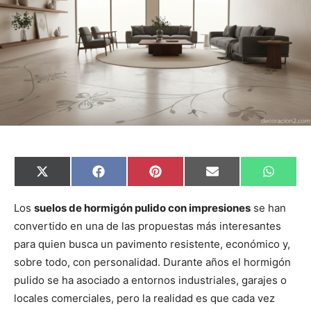
C
C
C
C
C
X
F
P
E
W
o
o
o
o
o
(
a
i
m
h
m
m
m
m
m
T
c
n
a
a
p
p
p
p
p
w
e
t
i
t
Los
suelos de hormigón pulido con impresiones
se han
a
a
a
a
a
i
b
e
l
s
convertido en una de las propuestas más interesantes
r
r
r
r
r
t
o
r
A
t
t
t
t
t
t
o
e
p
para quien busca un pavimento resistente, económico y,
i
i
i
i
i
e
k
s
p
r
r
r
r
r
r
t
sobre todo, con personalidad. Durante años el hormigón
e
e
e
e
e
)
n
n
n
n
n
pulido se ha asociado a entornos industriales, garajes o
locales comerciales, pero la realidad es que cada vez