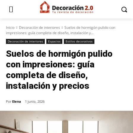
Inicio
Decoración de interiores
Suelos de hormigón pulido con
impresiones: guía completa de diseño, instalación y...
Decoración de interiores
Espacios
Estilos decorativos
Suelos de hormigón pulido
con impresiones: guía
completa de diseño,
instalación y precios
Por
Elena
1 junio, 2026