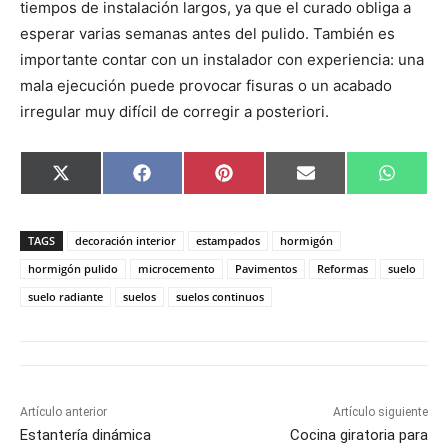
tiempos de instalación largos, ya que el curado obliga a
esperar varias semanas antes del pulido. También es
importante contar con un instalador con experiencia: una
mala ejecución puede provocar fisuras o un acabado
irregular muy difícil de corregir a posteriori.
C
C
C
C
C
X
F
P
E
W
o
o
o
o
o
(
a
i
m
h
m
m
m
m
m
T
c
n
a
a
p
p
p
p
p
w
e
t
i
t
a
a
a
a
a
i
b
e
l
s
TAGS
decoración interior
estampados
hormigón
r
r
r
r
r
t
o
r
A
t
t
t
t
t
t
o
e
p
hormigón pulido
microcemento
Pavimentos
Reformas
suelo
i
i
i
i
i
e
k
s
p
suelo radiante
suelos
suelos continuos
r
r
r
r
r
r
t
e
e
e
e
e
)
n
n
n
n
n
Artículo anterior
Artículo siguiente
Estantería dinámica
Cocina giratoria para