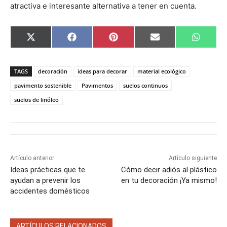
atractiva e interesante alternativa a tener en cuenta.
C
C
C
C
C
X
F
P
E
W
o
o
o
o
o
(
a
i
m
h
m
m
m
m
m
T
c
n
a
a
p
p
p
p
p
w
e
t
i
t
a
a
a
a
a
i
b
e
l
s
TAGS
decoración
ideas para decorar
material ecológico
r
r
r
r
r
t
o
r
A
t
t
t
t
t
t
o
e
p
pavimento sostenible
Pavimentos
suelos continuos
i
i
i
i
i
e
k
s
p
suelos de linóleo
r
r
r
r
r
r
t
e
e
e
e
e
)
n
n
n
n
n
Artículo anterior
Artículo siguiente
Ideas prácticas que te
Cómo decir adiós al plástico
ayudan a prevenir los
en tu decoración ¡Ya mismo!
accidentes domésticos
ARTÍCULOS RELACIONADOS