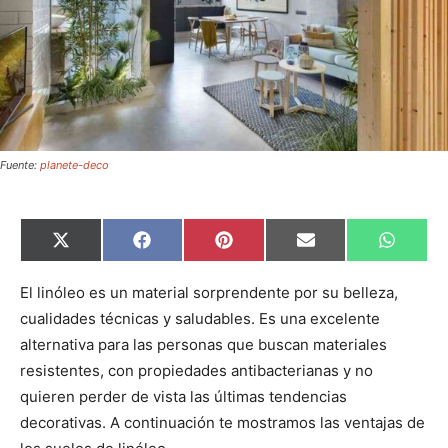
Fuente:
planete-deco
C
C
C
C
C
X
F
P
E
W
o
o
o
o
o
(
a
i
m
h
m
m
m
m
m
T
c
n
a
a
p
p
p
p
p
w
e
t
i
t
El linóleo es un material sorprendente por su belleza,
a
a
a
a
a
i
b
e
l
s
cualidades técnicas y saludables. Es una excelente
r
r
r
r
r
t
o
r
A
t
t
t
t
t
t
o
e
p
alternativa para las personas que buscan materiales
i
i
i
i
i
e
k
s
p
r
r
r
r
r
r
t
resistentes, con propiedades antibacterianas y no
e
e
e
e
e
)
n
n
n
n
n
quieren perder de vista las últimas tendencias
decorativas. A continuación te mostramos las ventajas de