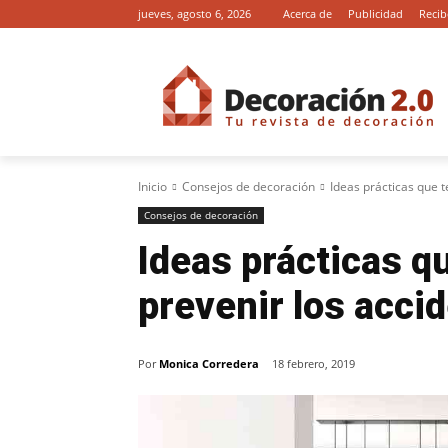
jueves, agosto 6, 2026
Acerca de
Publicidad
Recib
Inicio
Consejos de decoración
Ideas prácticas que 
Consejos de decoración
Ideas prácticas q
prevenir los acc
Por
Monica Corredera
18 febrero, 2019