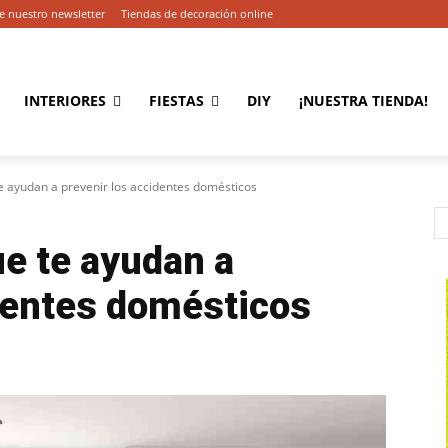
e nuestro newsletter
Tiendas de decoración online
INTERIORES
FIESTAS
DIY
¡NUESTRA TIENDA!
te ayudan a prevenir los accidentes domésticos
ue te ayudan a
identes domésticos