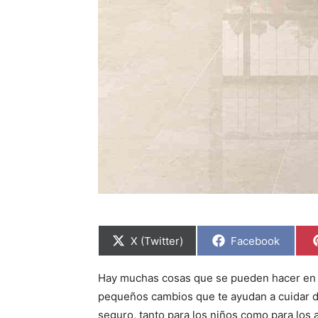
C
C
X (Twitter)
Facebook
o
o
m
m
p
p
Hay muchas cosas que se pueden hacer en
a
a
r
r
pequeños cambios que te ayudan a cuidar de 
t
t
i
i
seguro, tanto para los niños como para los 