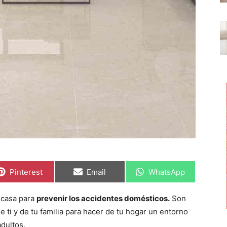
C
C
C
Pinterest
Email
WhatsApp
o
o
o
m
m
m
p
p
p
 casa para
prevenir los accidentes domésticos.
Son
a
a
a
r
r
r
ti y de tu familia para hacer de tu hogar un entorno
t
t
t
i
i
i
adultos.