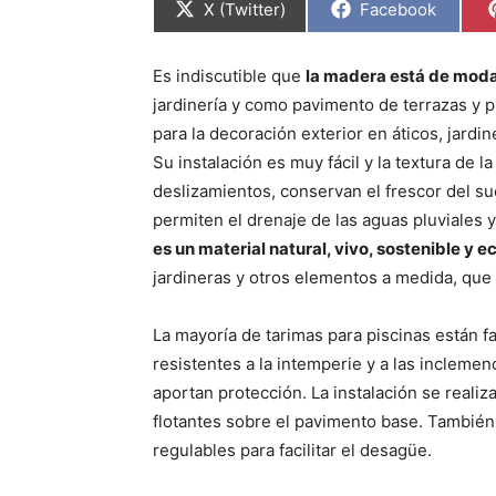
C
C
X (Twitter)
Facebook
o
o
m
m
p
p
a
a
Es indiscutible que
la madera está de mod
r
r
jardinería y como pavimento de terrazas y p
t
t
i
i
para la decoración exterior en áticos, jardin
r
r
e
e
Su instalación es muy fácil y la textura de l
n
n
deslizamientos, conservan el frescor del su
permiten el drenaje de las aguas pluviales 
es un material natural, vivo, sostenible y e
jardineras y otros elementos a medida, que
La mayoría de tarimas para piscinas están 
resistentes a la intemperie y a las inclemen
aportan protección. La instalación se realiz
flotantes sobre el pavimento base. Tambié
regulables para facilitar el desagüe.