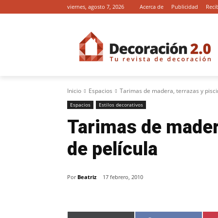
viernes, agosto 7, 2026
Acerca de
Publicidad
Reci
Inicio
Espacios
Tarimas de madera, terrazas y pisci
Espacios
Estilos decorativos
Tarimas de madera
de película
Por
Beatriz
17 febrero, 2010