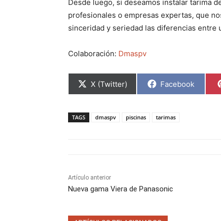
Desde luego, si deseamos instalar tarima d
profesionales o empresas expertas, que nos
sinceridad y seriedad las diferencias entre 
Colaboración:
Dmaspv
C
C
X (Twitter)
Facebook
o
o
m
m
p
p
a
a
TAGS
dmaspv
piscinas
tarimas
r
r
t
t
i
i
r
r
e
e
n
n
Artículo anterior
Nueva gama Viera de Panasonic