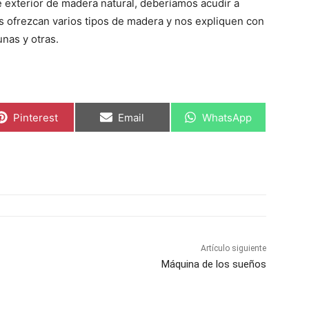
e exterior de madera natural, deberíamos acudir a
 ofrezcan varios tipos de madera y nos expliquen con
unas y otras.
C
C
C
Pinterest
Email
WhatsApp
o
o
o
m
m
m
p
p
p
a
a
a
r
r
r
t
t
t
i
i
i
r
r
r
e
e
e
n
n
n
Artículo siguiente
Máquina de los sueños