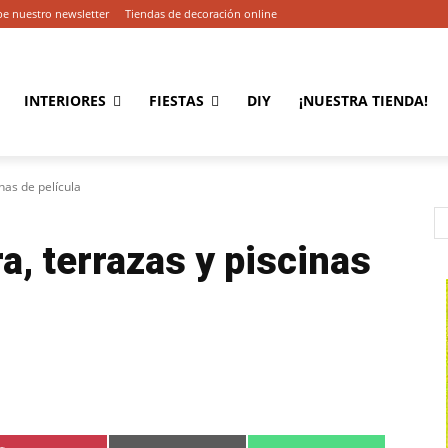
be nuestro newsletter
Tiendas de decoración online
INTERIORES
FIESTAS
DIY
¡NUESTRA TIENDA!
nas de película
, terrazas y piscinas