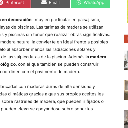
C
C
C
Pinterest
Email
WhatsApp
o
o
o
m
m
m
p
p
p
a
a
a
a en decoración
, muy en particular en paisajismo,
r
r
r
layas de piscinas. Las tarimas de madera se utilizan
t
t
t
i
i
i
es y piscinas sin tener que realizar obras significativas.
r
r
r
e
e
e
a madera natural la convierte en ideal frente a posibles
n
n
n
elo al absorber menos las radiaciones solares y
y de las salpicaduras de la piscina. Además
la madera
cológico
, con el que también se pueden construir
 coordinen con el pavimento de madera.
fabricadas con maderas duras de alta densidad y
cias climáticas gracias a que sus propios aceites les
a sobre rastreles de madera, que pueden ir fijados o
n pueden elevarse apoyándose sobre soportes