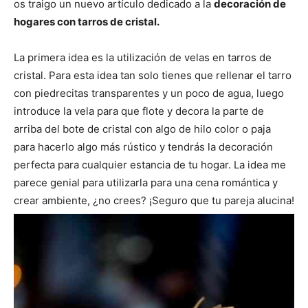
os traigo un nuevo artículo dedicado a la
decoración de
i
i
i
i
i
e
k
s
p
r
r
r
r
r
r
t
hogares con tarros de cristal.
e
e
e
e
e
)
n
n
n
n
n
La primera idea es la utilización de velas en tarros de
cristal. Para esta idea tan solo tienes que rellenar el tarro
con piedrecitas transparentes y un poco de agua, luego
introduce la vela para que flote y decora la parte de
arriba del bote de cristal con algo de hilo color o paja
para hacerlo algo más rústico y tendrás la decoración
perfecta para cualquier estancia de tu hogar. La idea me
parece genial para utilizarla para una cena romántica y
crear ambiente, ¿no crees? ¡Seguro que tu pareja alucina!