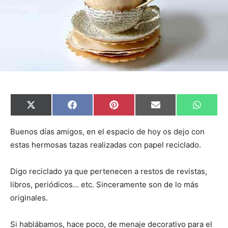
C
C
C
C
C
X
F
P
E
W
o
o
o
o
o
(
a
i
m
h
m
m
m
m
m
T
c
n
a
a
p
p
p
p
p
w
e
t
i
t
Buenos días amigos, en el espacio de hoy os dejo con
a
a
a
a
a
i
b
e
l
s
estas hermosas tazas realizadas con papel reciclado.
r
r
r
r
r
t
o
r
A
t
t
t
t
t
t
o
e
p
i
i
i
i
i
e
k
s
p
r
r
r
r
r
r
t
Digo reciclado ya que pertenecen a restos de revistas,
e
e
e
e
e
)
n
n
n
n
n
libros, periódicos… etc. Sinceramente son de lo más
originales.
Si hablábamos, hace poco, de menaje decorativo para el