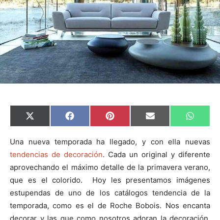
C
C
C
C
C
X
F
P
E
W
o
o
o
o
o
(
a
i
m
h
m
m
m
m
m
T
c
n
a
a
p
p
p
p
p
w
e
t
i
t
Una nueva temporada ha llegado, y con ella nuevas
a
a
a
a
a
i
b
e
l
s
tendencias de decoración
. Cada un original y diferente
r
r
r
r
r
t
o
r
A
t
t
t
t
t
t
o
e
p
aprovechando el máximo detalle de la primavera verano,
i
i
i
i
i
e
k
s
p
r
r
r
r
r
r
t
que es el colorido. Hoy les presentamos imágenes
e
e
e
e
e
)
n
n
n
n
n
estupendas de uno de los catálogos tendencia de la
temporada, como es el de Roche Bobois. Nos encanta
decorar y las que como nosotros adoran la decoración,