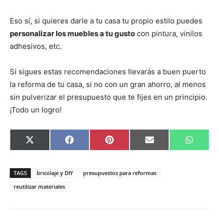
Eso sí, si quieres darle a tu casa tu propio estilo puedes
personalizar los muebles a tu gusto
con pintura, vinilos
adhesivos, etc.
Si sigues estas recomendaciones llevarás a buen puerto
la reforma de tu casa, si no con un gran ahorro, al menos
sin pulverizar el presupuesto que te fijes en un principio.
¡Todo un logro!
C
C
C
C
C
X
F
P
E
W
o
o
o
o
o
(
a
i
m
h
m
m
m
m
m
T
c
n
a
a
p
p
p
p
p
w
e
t
i
t
a
a
a
a
a
i
b
e
l
s
TAGS
bricolaje y DIY
presupuestos para reformas
r
r
r
r
r
t
o
r
A
t
t
t
t
t
t
o
e
p
reutilizar materiales
i
i
i
i
i
e
k
s
p
r
r
r
r
r
r
t
e
e
e
e
e
)
n
n
n
n
n