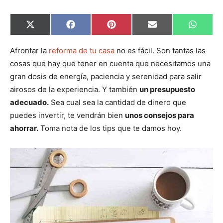
C
C
C
C
C
X
F
P
E
W
o
o
o
o
o
(
a
i
m
h
m
m
m
m
m
T
c
n
a
a
p
p
p
p
p
w
e
t
i
t
Afrontar la
reforma de tu casa
no es fácil. Son tantas las
a
a
a
a
a
i
b
e
l
s
cosas que hay que tener en cuenta que necesitamos una
r
r
r
r
r
t
o
r
A
t
t
t
t
t
t
o
e
p
gran dosis de energía, paciencia y serenidad para salir
i
i
i
i
i
e
k
s
p
r
r
r
r
r
r
t
airosos de la experiencia. Y también
un presupuesto
e
e
e
e
e
)
n
n
n
n
n
adecuado.
Sea cual sea la cantidad de dinero que
puedes invertir, te vendrán bien
unos consejos para
ahorrar.
Toma nota de los tips que te damos hoy.