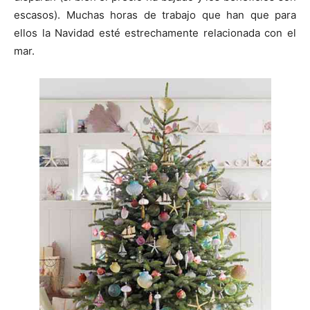
i
i
i
i
i
e
k
s
p
r
r
r
r
r
r
t
escasos). Muchas horas de trabajo que han que para
e
e
e
e
e
)
n
n
n
n
n
ellos la Navidad esté estrechamente relacionada con el
mar.