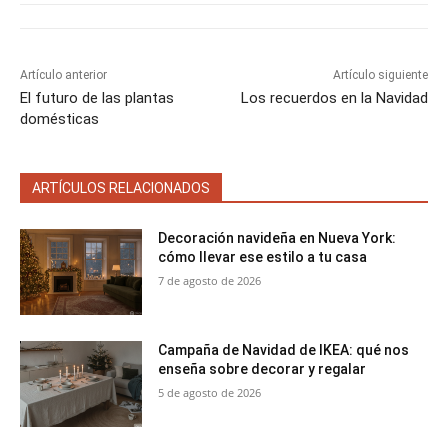
i
i
i
i
i
e
k
s
p
r
r
r
r
r
r
t
e
e
e
e
e
)
n
n
n
n
n
Artículo anterior
Artículo siguiente
El futuro de las plantas
Los recuerdos en la Navidad
domésticas
ARTÍCULOS RELACIONADOS
Decoración navideña en Nueva York:
cómo llevar ese estilo a tu casa
7 de agosto de 2026
Campaña de Navidad de IKEA: qué nos
enseña sobre decorar y regalar
5 de agosto de 2026