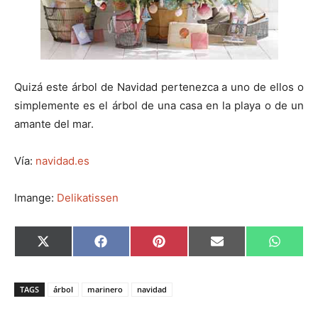
Quizá este árbol de Navidad pertenezca a uno de ellos o
simplemente es el árbol de una casa en la playa o de un
amante del mar.
Vía:
navidad.es
Imange:
Delikatissen
C
C
C
C
C
X
F
P
E
W
o
o
o
o
o
(
a
i
m
h
m
m
m
m
m
T
c
n
a
a
p
p
p
p
p
w
e
t
i
t
a
a
a
a
a
i
b
e
l
s
TAGS
árbol
marinero
navidad
r
r
r
r
r
t
o
r
A
t
t
t
t
t
t
o
e
p