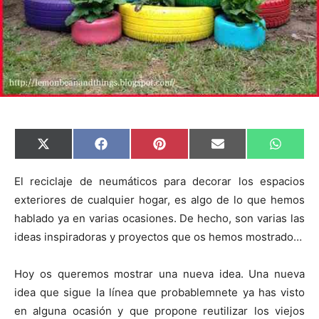
C
C
C
C
C
X
F
P
E
W
o
o
o
o
o
(
a
i
m
h
m
m
m
m
m
T
c
n
a
a
p
p
p
p
p
w
e
t
i
t
El reciclaje de neumáticos para decorar los espacios
a
a
a
a
a
i
b
e
l
s
exteriores de cualquier hogar, es algo de lo que hemos
r
r
r
r
r
t
o
r
A
t
t
t
t
t
t
o
e
p
hablado ya en varias ocasiones. De hecho, son varias las
i
i
i
i
i
e
k
s
p
r
r
r
r
r
r
t
ideas inspiradoras y proyectos que os hemos mostrado…
e
e
e
e
e
)
n
n
n
n
n
Hoy os queremos mostrar una nueva idea. Una nueva
idea que sigue la línea que probablemnete ya has visto
en alguna ocasión y que propone reutilizar los viejos