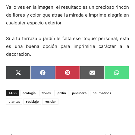
Ya lo ves en la imagen, el resultado es un precioso rincón
de flores y color que atrae la mirada e imprime alegría en
cualquier espacio exterior.
Si a tu terraza o jardín le falta ese ‘toque’ personal, esta
es una buena opción para imprimirle carácter a la
decoración.
C
C
C
C
C
X
F
P
E
W
o
o
o
o
o
(
a
i
m
h
m
m
m
m
m
T
c
n
a
a
p
p
p
p
p
w
e
t
i
t
a
a
a
a
a
i
b
e
l
s
TAGS
ecología
flores
jardín
jardinera
neumáticos
r
r
r
r
r
t
o
r
A
t
t
t
t
t
t
o
e
p
plantas
reciclaje
reciclar
i
i
i
i
i
e
k
s
p
r
r
r
r
r
r
t
e
e
e
e
e
)
n
n
n
n
n