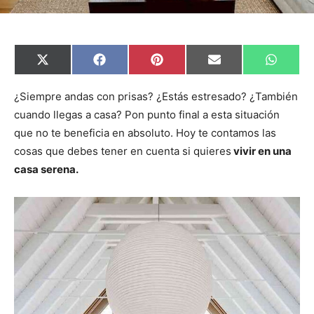
C
C
C
C
C
X
F
P
E
W
o
o
o
o
o
(
a
i
m
h
m
m
m
m
m
T
c
n
a
a
p
p
p
p
p
w
e
t
i
t
¿Siempre andas con prisas? ¿Estás estresado? ¿También
a
a
a
a
a
i
b
e
l
s
cuando llegas a casa? Pon punto final a esta situación
r
r
r
r
r
t
o
r
A
t
t
t
t
t
t
o
e
p
que no te beneficia en absoluto. Hoy te contamos las
i
i
i
i
i
e
k
s
p
r
r
r
r
r
r
t
cosas que debes tener en cuenta si quieres
vivir en una
e
e
e
e
e
)
n
n
n
n
n
casa serena.