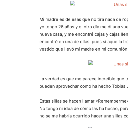
p
p
a
a
r
r
t
t
i
i
Mi madre es de esas que no tira nada de ro
r
r
yo tengo 26 años y el otro día me di una vu
e
e
n
n
nueva casa, y me encontré cajas y cajas lle
encontré en una de ellas, pues si aquella t
vestido que llevó mi madre en mi comunión
La verdad es que me parece increíble que to
pueden aprovechar como ha hecho Tobias Ju
Estas sillas se hacen llamar «Rememberme» 
No tengo ni idea de cómo las ha hecho, pero
no se me habría ocurrido hacer una sillas co