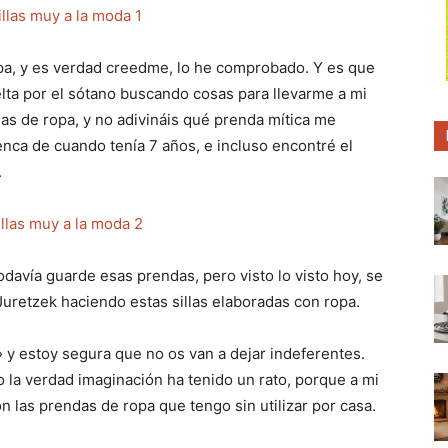
p
p
p
a
a
a
r
r
r
t
t
t
i
i
i
pa, y es verdad creedme, lo he comprobado. Y es que
r
r
r
elta por el sótano buscando cosas para llevarme a mi
e
e
e
n
n
n
nas de ropa, y no adivináis qué prenda mítica me
renca de cuando tenía 7 años, e incluso encontré el
.
davía guarde esas prendas, pero visto lo visto hoy, se
retzek haciendo estas sillas elaboradas con ropa.
y estoy segura que no os van a dejar indeferentes.
 la verdad imaginación ha tenido un rato, porque a mi
n las prendas de ropa que tengo sin utilizar por casa.