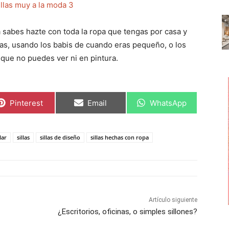
 sabes hazte con toda la ropa que tengas por casa y
tas, usando los babis de cuando eras pequeño, o los
que no puedes ver ni en pintura.
C
C
C
Pinterest
Email
WhatsApp
o
o
o
m
m
m
p
p
p
a
a
a
lar
sillas
sillas de diseño
sillas hechas con ropa
r
r
r
t
t
t
i
i
i
r
r
r
e
e
e
n
n
n
Artículo siguiente
¿Escritorios, oficinas, o simples sillones?