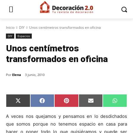
Inicio
DIY
Unos centímetros transformados en oficina
DIY
Espacios
Unos centímetros
transformados en oficina
Por
Elena
3 junio, 2010
C
C
C
C
C
X
F
P
E
W
o
o
o
o
o
(
a
i
m
h
m
m
m
m
m
T
c
n
a
a
p
p
p
p
p
w
e
t
i
t
A veces nos quejamos y pensamos en lo desdichados
a
a
a
a
a
i
b
e
l
s
que somos porque no tenemos espacio en casa para
r
r
r
r
r
t
o
r
A
t
t
t
t
t
t
o
e
p
hacer o poner todo lo que quisiéramos y puede ser