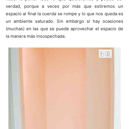
i
i
i
i
i
e
k
s
p
r
r
r
r
r
r
t
verdad, porque a veces por más que estiremos un
e
e
e
e
e
)
n
n
n
n
n
espacio al final la cuerda se rompe y lo que nos queda es
un ambiente saturado. Sin embargo si hay ocasiones
(muchas) en las que se puede aprovechar el espacio de
la manera más insospechada.