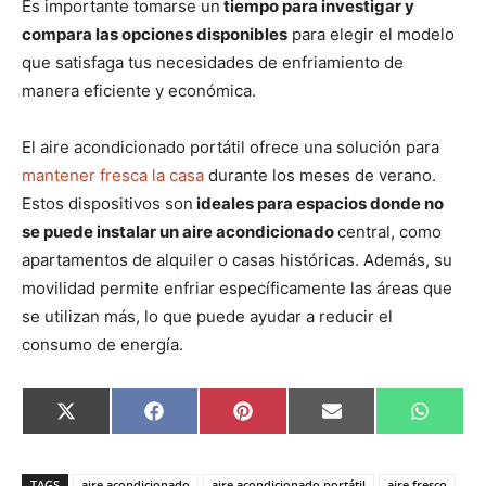
Es importante tomarse un
tiempo para investigar y
compara las opciones disponibles
para elegir el modelo
que satisfaga tus necesidades de enfriamiento de
manera eficiente y económica.
El aire acondicionado portátil ofrece una solución para
mantener fresca la casa
durante los meses de verano.
Estos dispositivos son
ideales para espacios donde no
se puede instalar un aire acondicionado
central, como
apartamentos de alquiler o casas históricas. Además, su
movilidad permite enfriar específicamente las áreas que
se utilizan más, lo que puede ayudar a reducir el
consumo de energía.
C
C
C
C
C
X
F
P
E
W
o
o
o
o
o
(
a
i
m
h
m
m
m
m
m
T
c
n
a
a
p
p
p
p
p
w
e
t
i
t
a
a
a
a
a
i
b
e
l
s
TAGS
aire acondicionado
aire acondicionado portátil
aire fresco