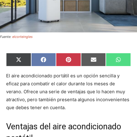
Fuente:
elcorteingles
C
C
C
C
C
X
F
P
E
W
o
o
o
o
o
(
a
i
m
h
m
m
m
m
m
T
c
n
a
a
p
p
p
p
p
w
e
t
i
t
El aire acondicionado portátil es un opción sencilla y
a
a
a
a
a
i
b
e
l
s
eficaz para combatir el calor durante los meses de
r
r
r
r
r
t
o
r
A
t
t
t
t
t
t
o
e
p
verano. Ofrece una serie de ventajas que lo hacen muy
i
i
i
i
i
e
k
s
p
r
r
r
r
r
r
t
atractivo, pero también presenta algunos inconvenientes
e
e
e
e
e
)
n
n
n
n
n
que debes tener en cuenta.
Ventajas del aire acondicionado