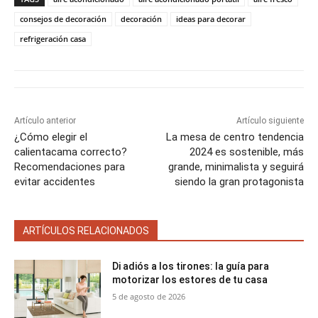
r
r
r
r
r
t
o
r
A
t
t
t
t
t
t
o
e
p
consejos de decoración
decoración
ideas para decorar
i
i
i
i
i
e
k
s
p
refrigeración casa
r
r
r
r
r
r
t
e
e
e
e
e
)
n
n
n
n
n
Artículo anterior
Artículo siguiente
¿Cómo elegir el
La mesa de centro tendencia
calientacama correcto?
2024 es sostenible, más
Recomendaciones para
grande, minimalista y seguirá
evitar accidentes
siendo la gran protagonista
ARTÍCULOS RELACIONADOS
Di adiós a los tirones: la guía para
motorizar los estores de tu casa
5 de agosto de 2026