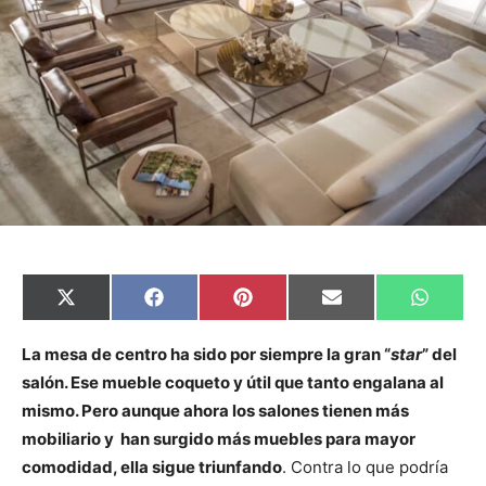
C
C
C
C
C
X
F
P
E
W
o
o
o
o
o
(
a
i
m
h
m
m
m
m
m
T
c
n
a
a
p
p
p
p
p
w
e
t
i
t
La mesa de centro ha sido por siempre la gran “
star
” del
a
a
a
a
a
i
b
e
l
s
salón. Ese mueble coqueto y útil que tanto engalana al
r
r
r
r
r
t
o
r
A
t
t
t
t
t
t
o
e
p
mismo. Pero aunque ahora los salones tienen más
i
i
i
i
i
e
k
s
p
r
r
r
r
r
r
t
mobiliario y han surgido más muebles para mayor
e
e
e
e
e
)
n
n
n
n
n
comodidad, ella sigue triunfando
. Contra lo que podría