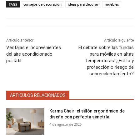
a
a
a
a
a
i
b
e
l
s
TAGS
consejos de decoración
ideas para decorar
muebles
r
r
r
r
r
t
o
r
A
t
t
t
t
t
t
o
e
p
i
i
i
i
i
e
k
s
p
r
r
r
r
r
r
t
e
e
e
e
e
)
n
n
n
n
n
Artículo anterior
Artículo siguiente
Ventajas e inconvenientes
El debate sobre las fundas
del aire acondicionado
para móviles en altas
portátil
temperaturas: ¿Estilo y
protección o riesgo de
sobrecalentamiento?
ARTÍCULOS RELACIONADOS
Karma Chair: el sillón ergonómico de
diseño con perfecta simetría
4 de agosto de 2026