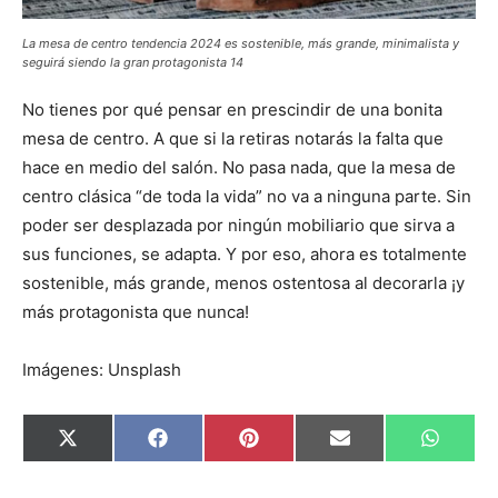
La mesa de centro tendencia 2024 es sostenible, más grande, minimalista y
seguirá siendo la gran protagonista 14
No tienes por qué pensar en prescindir de una bonita
mesa de centro. A que si la retiras notarás la falta que
hace en medio del salón. No pasa nada, que la mesa de
centro clásica “de toda la vida” no va a ninguna parte. Sin
poder ser desplazada por ningún mobiliario que sirva a
sus funciones, se adapta. Y por eso, ahora es totalmente
sostenible, más grande, menos ostentosa al decorarla ¡y
más protagonista que nunca!
Imágenes: Unsplash
C
C
C
C
C
X
F
P
E
W
o
o
o
o
o
(
a
i
m
h
m
m
m
m
m
T
c
n
a
a
p
p
p
p
p
w
e
t
i
t