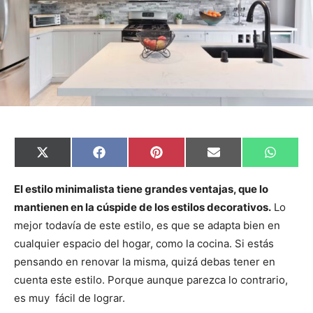
C
C
C
C
C
X
F
P
E
W
o
o
o
o
o
(
a
i
m
h
m
m
m
m
m
T
c
n
a
a
p
p
p
p
p
w
e
t
i
t
El estilo minimalista tiene grandes ventajas, que lo
a
a
a
a
a
i
b
e
l
s
mantienen en la cúspide de los estilos decorativos.
Lo
r
r
r
r
r
t
o
r
A
t
t
t
t
t
t
o
e
p
mejor todavía de este estilo, es que se adapta bien en
i
i
i
i
i
e
k
s
p
r
r
r
r
r
r
t
cualquier espacio del hogar, como la cocina. Si estás
e
e
e
e
e
)
n
n
n
n
n
pensando en renovar la misma, quizá debas tener en
cuenta este estilo. Porque aunque parezca lo contrario,
es muy fácil de lograr.