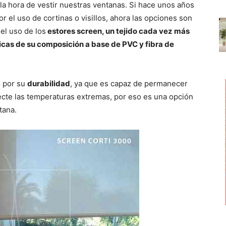
p
p
p
a hora de vestir nuestras ventanas. Si hace unos años
a
a
a
r
r
r
r el uso de cortinas o visillos, ahora las opciones son
t
t
t
i
i
i
el uso de los
estores screen, un tejido cada vez más
r
r
r
nicas de su composición a base de PVC y fibra de
e
e
e
n
n
n
o por su
durabilidad
, ya que es capaz de permanecer
afecte las temperaturas extremas, por eso es una opción
tana.