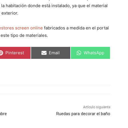
la habitación donde está instalado, ya que el material
 exterior.
estores screen online
fabricados a medida en el portal
este tipo de materiales.
C
C
C
Pinterest
Email
WhatsApp
o
o
o
m
m
m
p
p
p
a
a
a
r
r
r
t
t
t
i
i
i
r
r
r
e
e
e
n
n
n
Artículo siguiente
mbre
Ruedas para decorar el baño