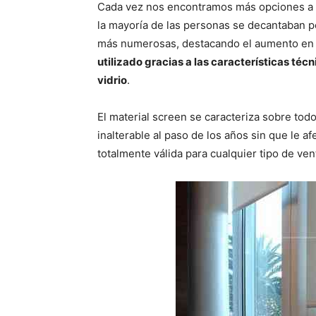
p
p
Cada vez nos encontramos más opciones a l
a
a
r
r
la mayoría de las personas se decantaban po
t
t
i
i
más numerosas, destacando el aumento en 
r
r
utilizado gracias a las características téc
e
e
n
n
vidrio
.
El material screen se caracteriza sobre tod
inalterable al paso de los años sin que le 
totalmente válida para cualquier tipo de ven