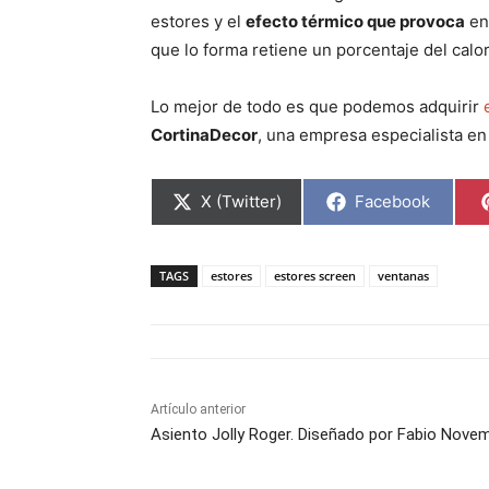
estores y el
efecto térmico que provoca
en 
que lo forma retiene un porcentaje del calor
Lo mejor de todo es que podemos adquirir
CortinaDecor
, una empresa especialista en 
C
C
X (Twitter)
Facebook
o
o
m
m
p
p
a
a
TAGS
estores
estores screen
ventanas
r
r
t
t
i
i
r
r
e
e
n
n
Artículo anterior
Asiento Jolly Roger. Diseñado por Fabio Nove