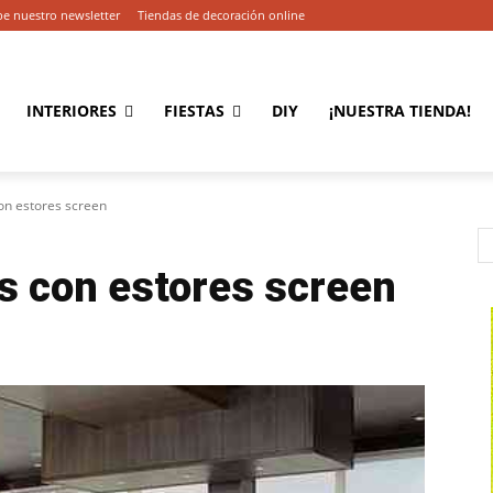
be nuestro newsletter
Tiendas de decoración online
INTERIORES
FIESTAS
DIY
¡NUESTRA TIENDA!
con estores screen
s con estores screen