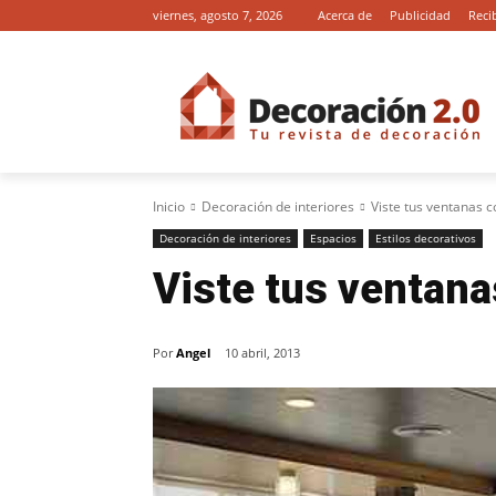
viernes, agosto 7, 2026
Acerca de
Publicidad
Reci
Inicio
Decoración de interiores
Viste tus ventanas 
Decoración de interiores
Espacios
Estilos decorativos
Viste tus ventana
Por
Angel
10 abril, 2013