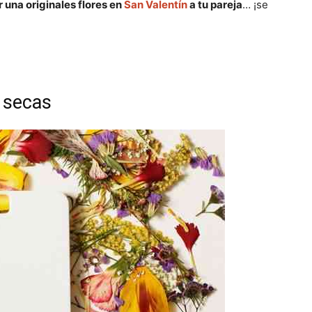
 una originales flores en
San Valentín
a tu pareja
… ¡se
e
e
e
n
n
n
 secas