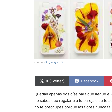
Fuente:
blog.etsy.com
C
C
X (Twitter)
Facebook
o
o
m
m
p
p
Quedan apenas dos días para que llegue el 
a
a
r
r
no sabes qué regalarle a tu pareja o se te 
t
t
i
i
no te preocupes porque las flores nunca fa
r
r