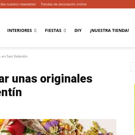
cibe nuestro newsletter
Tiendas de decoración online
INTERIORES
FIESTAS
DIY
¡NUESTRA TIENDA!
s en San Valentín
ar unas originales
entín