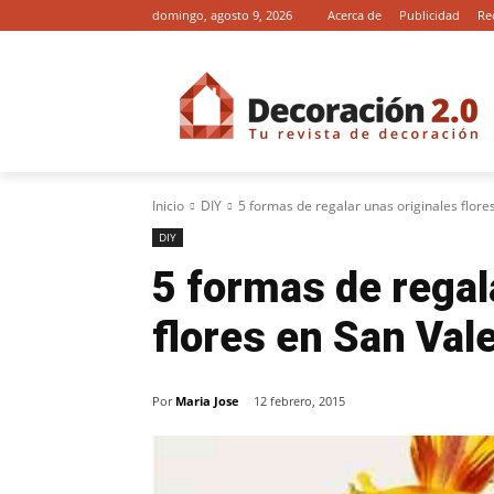
domingo, agosto 9, 2026
Acerca de
Publicidad
Re
Inicio
DIY
5 formas de regalar unas originales flore
DIY
5 formas de regal
flores en San Val
Por
Maria Jose
12 febrero, 2015