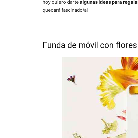
hoy quiero darte
algunas ideas para regalar
e
e
n
n
quedará fascinado/a!
Funda de móvil con flores