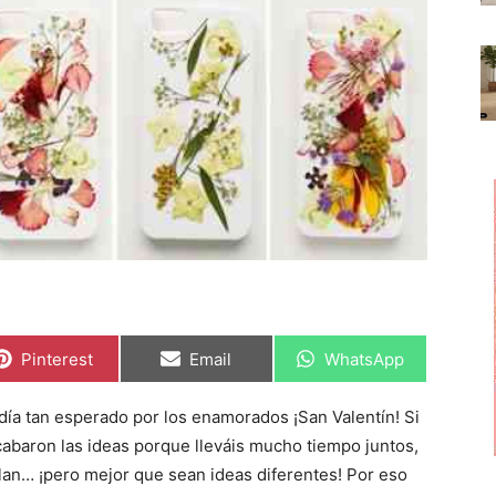
C
C
C
Pinterest
Email
WhatsApp
o
o
o
m
m
m
p
p
p
día tan esperado por los enamorados ¡San Valentín! Si
a
a
a
r
r
r
acabaron las ideas porque lleváis mucho tiempo juntos,
t
t
t
i
i
i
llan… ¡pero mejor que sean ideas diferentes! Por eso
r
r
r