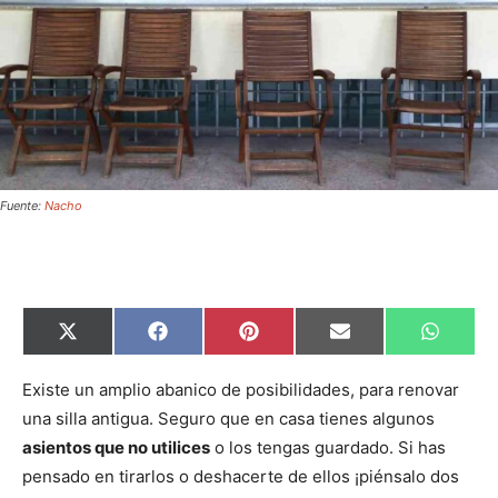
Fuente:
Nacho
C
C
C
C
C
X
F
P
E
W
o
o
o
o
o
(
a
i
m
h
m
m
m
m
m
T
c
n
a
a
p
p
p
p
p
w
e
t
i
t
Existe un amplio abanico de posibilidades, para renovar
a
a
a
a
a
i
b
e
l
s
una silla antigua. Seguro que en casa tienes algunos
r
r
r
r
r
t
o
r
A
t
t
t
t
t
t
o
e
p
asientos que no utilices
o los tengas guardado. Si has
i
i
i
i
i
e
k
s
p
r
r
r
r
r
r
t
pensado en tirarlos o deshacerte de ellos ¡piénsalo dos
e
e
e
e
e
)