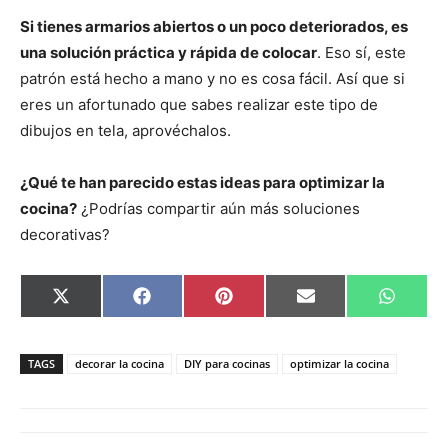
Si tienes armarios abiertos o un poco deteriorados, es
una solución práctica y rápida de colocar
. Eso sí, este
patrón está hecho a mano y no es cosa fácil. Así que si
eres un afortunado que sabes realizar este tipo de
dibujos en tela, aprovéchalos.
¿Qué te han parecido estas ideas para optimizar la
cocina?
¿Podrías compartir aún más soluciones
decorativas?
C
C
C
C
C
X
F
P
E
W
o
o
o
o
o
(
a
i
m
h
m
m
m
m
m
T
c
n
a
a
p
p
p
p
p
w
e
t
i
t
a
a
a
a
a
i
b
e
l
s
TAGS
decorar la cocina
DIY para cocinas
optimizar la cocina
r
r
r
r
r
t
o
r
A
t
t
t
t
t
t
o
e
p
i
i
i
i
i
e
k
s
p
r
r
r
r
r
r
t
e
e
e
e
e
)