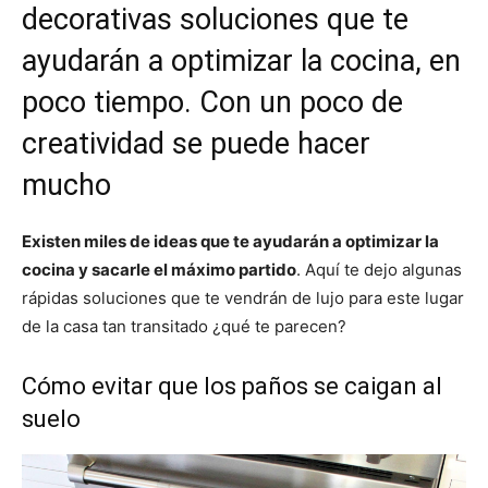
t
t
t
t
t
t
o
e
p
decorativas soluciones que te
i
i
i
i
i
e
k
s
p
r
r
r
r
r
r
t
ayudarán a optimizar la cocina, en
e
e
e
e
e
)
n
n
n
n
n
poco tiempo. Con un poco de
creatividad se puede hacer
mucho
Existen miles de ideas que te ayudarán a optimizar la
cocina y sacarle el máximo partido
. Aquí te dejo algunas
rápidas soluciones que te vendrán de lujo para este lugar
de la casa tan transitado ¿qué te parecen?
Cómo evitar que los paños se caigan al
suelo