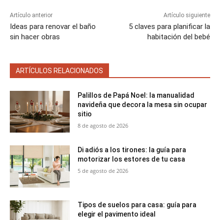
n
n
n
n
n
Artículo anterior
Artículo siguiente
Ideas para renovar el baño
5 claves para planificar la
sin hacer obras
habitación del bebé
ARTÍCULOS RELACIONADOS
Palillos de Papá Noel: la manualidad
navideña que decora la mesa sin ocupar
sitio
8 de agosto de 2026
Di adiós a los tirones: la guía para
motorizar los estores de tu casa
5 de agosto de 2026
Tipos de suelos para casa: guía para
elegir el pavimento ideal