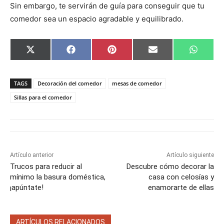
Sin embargo, te servirán de guía para conseguir que tu
comedor sea un espacio agradable y equilibrado.
C
C
C
C
C
X
F
P
E
W
o
o
o
o
o
(
a
i
m
h
m
m
m
m
m
T
c
n
a
a
p
p
p
p
p
w
e
t
i
t
a
a
a
a
a
i
b
e
l
s
TAGS
Decoración del comedor
mesas de comedor
r
r
r
r
r
t
o
r
A
t
t
t
t
t
t
o
e
p
Sillas para el comedor
i
i
i
i
i
e
k
s
p
r
r
r
r
r
r
t
e
e
e
e
e
)
n
n
n
n
n
Artículo anterior
Artículo siguiente
Trucos para reducir al
Descubre cómo decorar la
mínimo la basura doméstica,
casa con celosías y
¡apúntate!
enamorarte de ellas
ARTÍCULOS RELACIONADOS