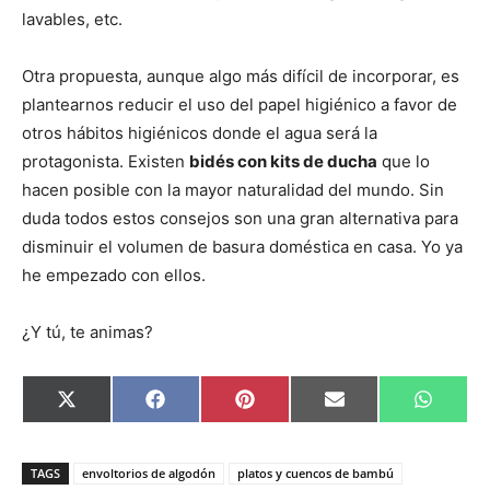
lavables, etc.
Otra propuesta, aunque algo más difícil de incorporar, es
plantearnos reducir el uso del papel higiénico a favor de
otros hábitos higiénicos donde el agua será la
protagonista. Existen
bidés con kits de ducha
que lo
hacen posible con la mayor naturalidad del mundo. Sin
duda todos estos consejos son una gran alternativa para
disminuir el volumen de basura doméstica en casa. Yo ya
he empezado con ellos.
¿Y tú, te animas?
C
C
C
C
C
X
F
P
E
W
o
o
o
o
o
(
a
i
m
h
m
m
m
m
m
T
c
n
a
a
p
p
p
p
p
w
e
t
i
t
a
a
a
a
a
i
b
e
l
s
TAGS
envoltorios de algodón
platos y cuencos de bambú
r
r
r
r
r
t
o
r
A