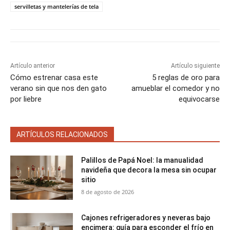
t
t
t
t
t
t
o
e
p
servilletas y mantelerías de tela
i
i
i
i
i
e
k
s
p
r
r
r
r
r
r
t
e
e
e
e
e
)
n
n
n
n
n
Artículo anterior
Artículo siguiente
Cómo estrenar casa este
5 reglas de oro para
verano sin que nos den gato
amueblar el comedor y no
por liebre
equivocarse
ARTÍCULOS RELACIONADOS
Palillos de Papá Noel: la manualidad
navideña que decora la mesa sin ocupar
sitio
8 de agosto de 2026
Cajones refrigeradores y neveras bajo
encimera: guía para esconder el frío en