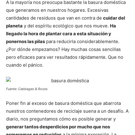
p
p
p
p
p
w
e
t
i
t
A la mayoría nos preocupa bastante la basura doméstica
a
a
a
a
a
i
b
e
l
s
que generamos en nuestros hogares. Excesivas
r
r
r
r
r
t
o
r
A
t
t
t
t
t
t
o
e
p
cantidades de residuos que van en contra de
cuidar del
i
i
i
i
i
e
k
s
p
r
r
r
r
r
r
t
planeta
y del espíritu ecológico que nos mueve.
Ha
e
e
e
e
e
)
n
n
n
n
n
llegado la hora de plantar cara a esta situación y
ponernos las pilas
para reducirla considerablemente.
¿Por dónde empezamos? Hay muchas cosas sencillas
pero eficaces para ver resultados rápidamente. Que no
cuando el pánico.
Fuente: Cabbages & Roses
Poner fin al exceso de basura doméstica que abarrota
nuestros contenedores de reciclaje suena a un desafío. A
diario, nos preguntamos cómo es posible generar y
generar tantos desperdicios por mucho que nos
esmeremos en reducirlos
a la mínima expresión. La