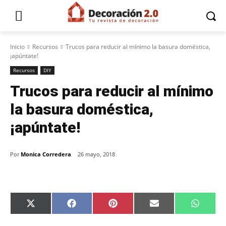
Inicio
Recursos
Trucos para reducir al mínimo la basura doméstica,
¡apúntate!
Recursos
DIY
Trucos para reducir al mínimo
la basura doméstica,
¡apúntate!
Por
Monica Corredera
26 mayo, 2018
C
C
C
C
C
X
F
P
E
W
o
o
o
o
o
(
a
i
m
h
m
m
m
m
m
T
c
n
a
a