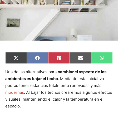
C
C
C
C
C
X
F
P
E
W
o
o
o
o
o
(
a
i
m
h
m
m
m
m
m
T
c
n
a
a
p
p
p
p
p
w
e
t
i
t
Una de las alternativas para
cambiar el aspecto de los
a
a
a
a
a
i
b
e
l
s
ambientes es bajar el techo
. Mediante esta iniciativa
r
r
r
r
r
t
o
r
A
t
t
t
t
t
t
o
e
p
podrás tener estancias totalmente renovadas y más
i
i
i
i
i
e
k
s
p
r
r
r
r
r
r
t
modernas
. Al bajar los techos crearemos algunos efectos
e
e
e
e
e
)
n
n
n
n
n
visuales, manteniendo el calor y la temperatura en el
espacio.