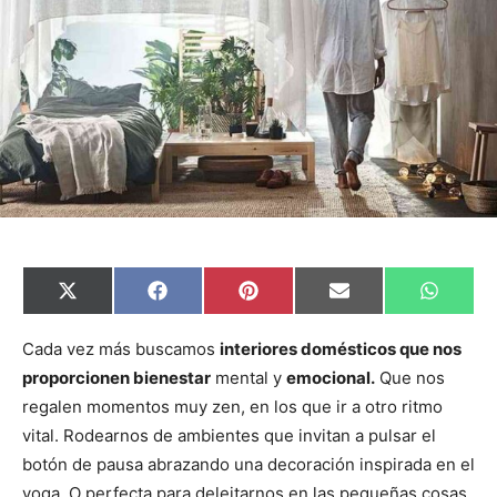
C
C
C
C
C
X
F
P
E
W
o
o
o
o
o
(
a
i
m
h
m
m
m
m
m
T
c
n
a
a
p
p
p
p
p
w
e
t
i
t
Cada vez más buscamos
interiores domésticos que nos
a
a
a
a
a
i
b
e
l
s
proporcionen bienestar
mental y
emocional.
Que nos
r
r
r
r
r
t
o
r
A
t
t
t
t
t
t
o
e
p
regalen momentos muy zen, en los que ir a otro ritmo
i
i
i
i
i
e
k
s
p
r
r
r
r
r
r
t
vital. Rodearnos de ambientes que invitan a pulsar el
e
e
e
e
e
)
n
n
n
n
n
botón de pausa abrazando una decoración inspirada en el
yoga. O perfecta para deleitarnos en las pequeñas cosas.