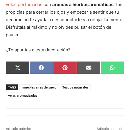
velas perfumadas
con
aromas a hierbas aromáticas,
tan
propicias para cerrar los ojos y empezar a sentir que tu
decoración te ayuda a desconectarte y a relajar tu mente.
Disfrútala al máximo y no olvides pulsar el botón de
pausa.
¿Te apuntas a esta decoración?
C
C
C
C
C
X
F
P
E
W
o
o
o
o
o
(
a
i
m
h
m
m
m
m
m
T
c
n
a
a
p
p
p
p
p
w
e
t
i
t
a
a
a
a
a
i
b
e
l
s
TAGS
muebles a ras de suelo
Tejidos naturales
r
r
r
r
r
t
o
r
A
t
t
t
t
t
t
o
e
p
velas aromatizadas
i
i
i
i
i
e
k
s
p
r
r
r
r
r
r
t
e
e
e
e
e
)
n
n
n
n
n
Artículo anterior
Artículo siguiente