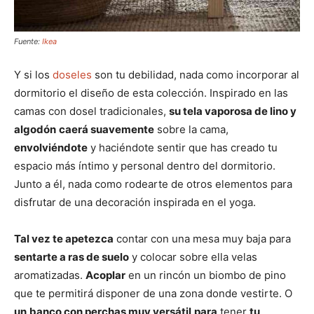
Fuente:
Ikea
Y si los
doseles
son tu debilidad, nada como incorporar al
dormitorio el diseño de esta colección. Inspirado en las
camas con dosel tradicionales,
su tela vaporosa de lino y
algodón
caerá suavemente
sobre la cama,
envolviéndote
y haciéndote sentir que has creado tu
espacio más íntimo y personal dentro del dormitorio.
Junto a él, nada como rodearte de otros elementos para
disfrutar de una decoración inspirada en el yoga.
Tal vez te apetezca
contar con una mesa muy baja para
sentarte a ras de suelo
y colocar sobre ella velas
aromatizadas.
Acoplar
en un rincón un biombo de pino
que te permitirá disponer de una zona donde vestirte. O
un
banco con perchas muy versátil
para
tener
tu