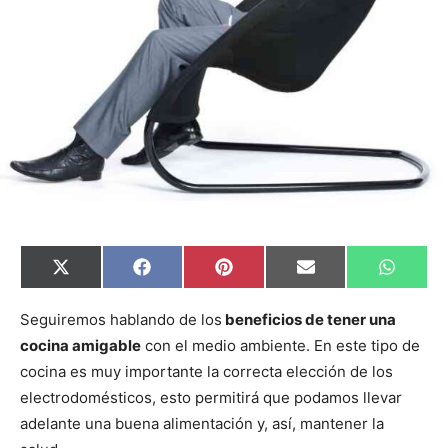
C
C
C
C
C
X
F
P
E
W
o
o
o
o
o
(
a
i
m
h
m
m
m
m
m
T
c
n
a
a
p
p
p
p
p
w
e
t
i
t
Seguiremos hablando de los
beneficios de tener una
a
a
a
a
a
i
b
e
l
s
cocina amigable
con el medio ambiente. En este tipo de
r
r
r
r
r
t
o
r
A
t
t
t
t
t
t
o
e
p
cocina es muy importante la correcta elección de los
i
i
i
i
i
e
k
s
p
r
r
r
r
r
r
t
electrodomésticos, esto permitirá que podamos llevar
e
e
e
e
e
)
n
n
n
n
n
adelante una buena alimentación y, así, mantener la