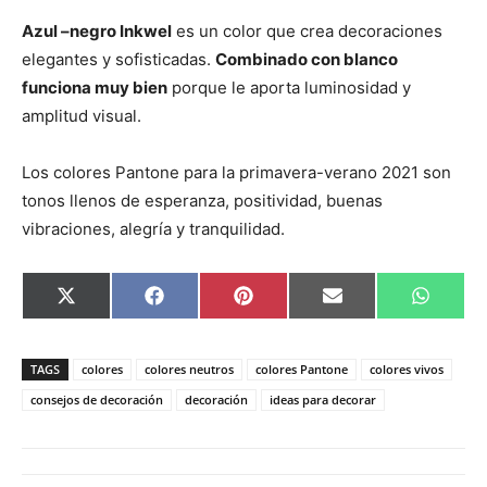
Azul –negro Inkwel
es un color que crea decoraciones
elegantes y sofisticadas.
Combinado con blanco
funciona muy bien
porque le aporta luminosidad y
amplitud visual.
Los colores Pantone para la primavera-verano 2021 son
tonos llenos de esperanza, positividad, buenas
vibraciones, alegría y tranquilidad.
C
C
C
C
C
X
F
P
E
W
o
o
o
o
o
(
a
i
m
h
m
m
m
m
m
T
c
n
a
a
p
p
p
p
p
w
e
t
i
t
a
a
a
a
a
i
b
e
l
s
TAGS
colores
colores neutros
colores Pantone
colores vivos
r
r
r
r
r
t
o
r
A
t
t
t
t
t
t
o
e
p
consejos de decoración
decoración
ideas para decorar
i
i
i
i
i
e
k
s
p
r
r
r
r
r
r
t
e
e
e
e
e
)
n
n
n
n
n