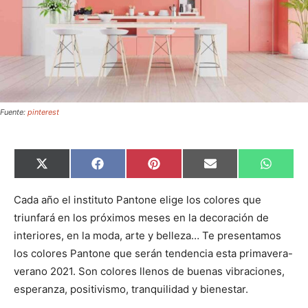
Fuente:
pinterest
C
C
C
C
C
X
F
P
E
W
o
o
o
o
o
(
a
i
m
h
m
m
m
m
m
T
c
n
a
a
p
p
p
p
p
w
e
t
i
t
Cada año el instituto Pantone elige los colores que
a
a
a
a
a
i
b
e
l
s
triunfará en los próximos meses en la decoración de
r
r
r
r
r
t
o
r
A
t
t
t
t
t
t
o
e
p
interiores, en la moda, arte y belleza… Te presentamos
i
i
i
i
i
e
k
s
p
r
r
r
r
r
r
t
los colores Pantone que serán tendencia esta primavera-
e
e
e
e
e
)
n
n
n
n
n
verano 2021. Son colores llenos de buenas vibraciones,
esperanza, positivismo, tranquilidad y bienestar.