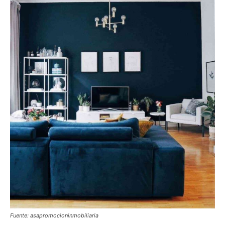
Fuente: asapromocioninmobiliaria