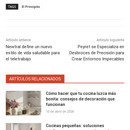
p
p
p
p
p
w
e
t
i
t
a
a
a
a
a
i
b
e
l
s
TAGS
El Principito
r
r
r
r
r
t
o
r
A
t
t
t
t
t
t
o
e
p
i
i
i
i
i
e
k
s
p
r
r
r
r
r
r
t
e
e
e
e
e
)
n
n
n
n
n
Artículo anterior
Artículo siguiente
Newtral define un nuevo
Peyret se Especializa en
estilo de vida saludable para
Desbroces de Precisión para
el teletrabajo
Crear Entornos Impecables
ARTÍCULOS RELACIONADOS
Cómo hacer que tu cocina luzca más
bonita: consejos de decoración que
funcionan
10 de abril de 2026
Cocinas pequeñas: soluciones