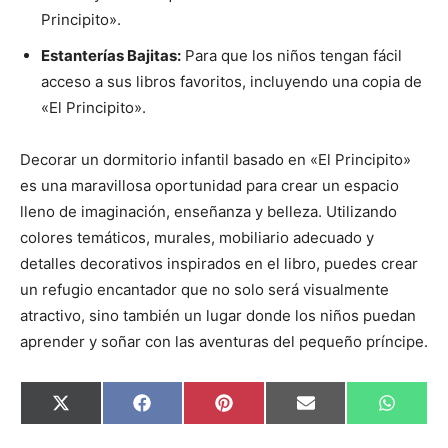
Principito».
Estanterías Bajitas:
Para que los niños tengan fácil
acceso a sus libros favoritos, incluyendo una copia de
«El Principito».
Decorar un dormitorio infantil basado en «El Principito»
es una maravillosa oportunidad para crear un espacio
lleno de imaginación, enseñanza y belleza. Utilizando
colores temáticos, murales, mobiliario adecuado y
detalles decorativos inspirados en el libro, puedes crear
un refugio encantador que no solo será visualmente
atractivo, sino también un lugar donde los niños puedan
aprender y soñar con las aventuras del pequeño príncipe.
C
C
C
C
C
X
F
P
E
W
o
o
o
o
o
(
a
i
m
h
m
m
m
m
m
T
c
n
a
a