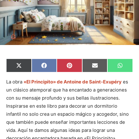
C
C
C
C
C
X
F
P
E
W
o
o
o
o
o
(
a
i
m
h
m
m
m
m
m
T
c
n
a
a
p
p
p
p
p
w
e
t
i
t
La obra
«El Principito» de Antoine de Saint-Exupéry
es
a
a
a
a
a
i
b
e
l
s
un clásico atemporal que ha encantado a generaciones
r
r
r
r
r
t
o
r
A
t
t
t
t
t
t
o
e
p
con su mensaje profundo y sus bellas ilustraciones.
i
i
i
i
i
e
k
s
p
r
r
r
r
r
r
t
Inspirarse en este libro para decorar un dormitorio
e
e
e
e
e
)
n
n
n
n
n
infantil no solo crea un espacio mágico y acogedor, sino
que también puede enseñar importantes lecciones de
vida. Aquí te damos algunas ideas para lograr una
decoración encantadora basada en «El Principito».