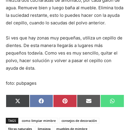
mezcla dos cucharadas de amoníaco, por cada galón de
agua. Remueve bien y luego baña al mueble. Elimina toda
la suciedad restante, esto lo puedes hacer con la ayuda
del cepillo, cuando lo sacudas del polvo anterior.
Si ves que hay zonas muy pequeñas, utiliza un cepillo de
dientes. De esta manera llegarás a lugares más
pequeños todavía. Como ves es muy sencillo, quitar el
polvo, hacer solución y volver a pasar el cepillo con
ayuda de ésta.
foto: pubpages
C
C
C
C
C
X
F
P
E
W
o
o
o
o
o
(
a
i
m
h
m
m
m
m
m
T
c
n
a
a
p
p
p
p
p
w
e
t
i
t
a
a
a
a
a
i
b
e
l
s
TAGS
como limpiar mimbre
consejos de decoración
r
r
r
r
r
t
o
r
A
t
t
t
t
t
t
o
e
p
fibras naturales
limpieza
muebles de mimbre