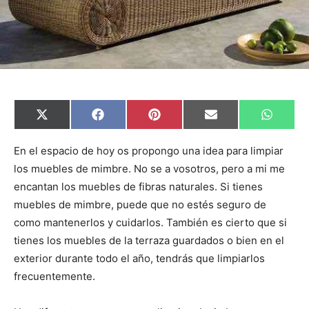
C
C
C
C
C
X
F
P
E
W
o
o
o
o
o
(
a
i
m
h
m
m
m
m
m
T
c
n
a
a
p
p
p
p
p
w
e
t
i
t
En el espacio de hoy os propongo una idea para limpiar
a
a
a
a
a
i
b
e
l
s
los muebles de mimbre. No se a vosotros, pero a mi me
r
r
r
r
r
t
o
r
A
t
t
t
t
t
t
o
e
p
encantan los muebles de fibras naturales. Si tienes
i
i
i
i
i
e
k
s
p
r
r
r
r
r
r
t
muebles de mimbre, puede que no estés seguro de
e
e
e
e
e
)
n
n
n
n
n
como mantenerlos y cuidarlos. También es cierto que si
tienes los muebles de la terraza guardados o bien en el
exterior durante todo el año, tendrás que limpiarlos
frecuentemente.