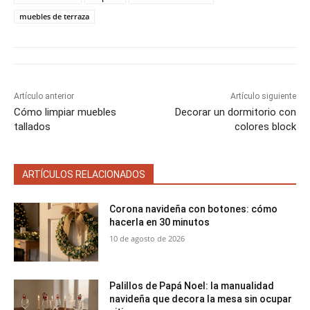
i
i
i
i
i
e
k
s
p
muebles de terraza
r
r
r
r
r
r
t
e
e
e
e
e
)
n
n
n
n
n
Artículo anterior
Artículo siguiente
Cómo limpiar muebles
Decorar un dormitorio con
tallados
colores block
ARTÍCULOS RELACIONADOS
Corona navideña con botones: cómo
hacerla en 30 minutos
10 de agosto de 2026
Palillos de Papá Noel: la manualidad
navideña que decora la mesa sin ocupar