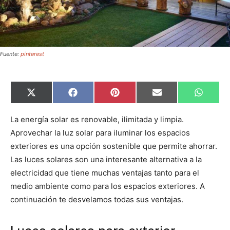
Fuente:
pinterest
C
C
C
C
C
X
F
P
E
W
o
o
o
o
o
(
a
i
m
h
m
m
m
m
m
T
c
n
a
a
p
p
p
p
p
w
e
t
i
t
La energía solar es renovable, ilimitada y limpia.
a
a
a
a
a
i
b
e
l
s
Aprovechar la luz solar para iluminar los espacios
r
r
r
r
r
t
o
r
A
t
t
t
t
t
t
o
e
p
exteriores es una opción sostenible que permite ahorrar.
i
i
i
i
i
e
k
s
p
r
r
r
r
r
r
t
Las luces solares son una interesante alternativa a la
e
e
e
e
e
)
n
n
n
n
n
electricidad que tiene muchas ventajas tanto para el
medio ambiente como para los espacios exteriores. A
continuación te desvelamos todas sus ventajas.