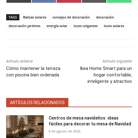
o
o
o
o
o
(
a
i
m
h
m
m
m
m
m
T
c
n
a
a
p
p
p
p
p
w
e
t
i
t
a
a
a
a
a
i
b
e
l
s
TAGS
Balizas solares
consejos de decoración
decoración
r
r
r
r
r
t
o
r
A
t
t
t
t
t
t
o
e
p
decoración jardines
energía solar
luces colgantes
luces solares
i
i
i
i
i
e
k
s
p
r
r
r
r
r
r
t
e
e
e
e
e
)
n
n
n
n
n
Artículo anterior
Artículo siguiente
Cómo mantener la terraza
Ikea Home Smart para un
con piscina bien ordenada
hogar confortable,
inteligente y atractivo
ARTÍCULOS RELACIONADOS
Centros de mesa navideños: ideas
fáciles para decorar tu mesa de Navidad
6 de agosto de 2026