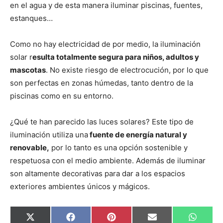
en el agua y de esta manera iluminar piscinas, fuentes,
estanques…
Como no hay electricidad de por medio, la iluminación
solar r
esulta totalmente segura para niños, adultos y
mascotas
. No existe riesgo de electrocución, por lo que
son perfectas en zonas húmedas, tanto dentro de la
piscinas como en su entorno.
¿Qué te han parecido las luces solares? Este tipo de
iluminación utiliza una
fuente de energía natural y
renovable,
por lo tanto es una opción sostenible y
respetuosa con el medio ambiente. Además de iluminar
son altamente decorativas para dar a los espacios
exteriores ambientes únicos y mágicos.
C
C
C
C
C
X
F
P
E
W