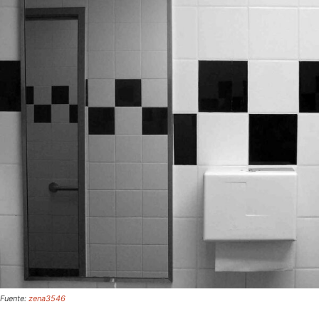
Fuente:
zena3546