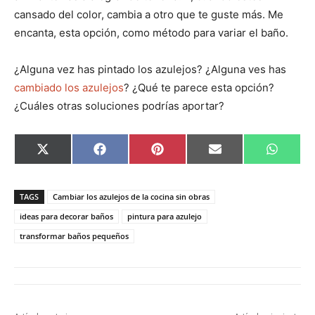
cansado del color, cambia a otro que te guste más. Me
encanta, esta opción, como método para variar el baño.
¿Alguna vez has pintado los azulejos? ¿Alguna ves has
cambiado los azulejos
? ¿Qué te parece esta opción?
¿Cuáles otras soluciones podrías aportar?
C
C
C
C
C
X
F
P
E
W
o
o
o
o
o
(
a
i
m
h
m
m
m
m
m
T
c
n
a
a
p
p
p
p
p
w
e
t
i
t
a
a
a
a
a
i
b
e
l
s
TAGS
Cambiar los azulejos de la cocina sin obras
r
r
r
r
r
t
o
r
A
t
t
t
t
t
t
o
e
p
ideas para decorar baños
pintura para azulejo
i
i
i
i
i
e
k
s
p
transformar baños pequeños
r
r
r
r
r
r
t
e
e
e
e
e
)
n
n
n
n
n