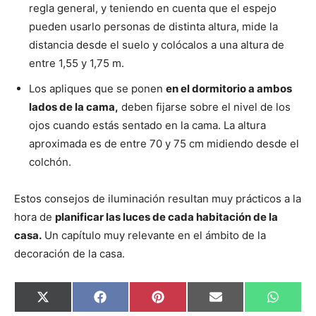
regla general, y teniendo en cuenta que el espejo
pueden usarlo personas de distinta altura, mide la
distancia desde el suelo y colócalos a una altura de
entre 1,55 y 1,75 m.
Los apliques que se ponen
en el dormitorio a ambos
lados de la cama,
deben fijarse sobre el nivel de los
ojos cuando estás sentado en la cama. La altura
aproximada es de entre 70 y 75 cm midiendo desde el
colchón.
Estos consejos de iluminación resultan muy prácticos a la
hora de
planificar las luces de cada habitación de la
casa.
Un capítulo muy relevante en el ámbito de la
decoración de la casa.
C
C
C
C
C
X
F
P
E
W
o
o
o
o
o
(
a
i
m
h