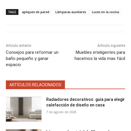
m
m
m
m
m
T
c
n
a
a
p
p
p
p
p
w
e
t
i
t
a
a
a
a
a
i
b
e
l
s
TAGS
apliques de pared
Lámparas auxiliares
Luces en la cocina
r
r
r
r
r
t
o
r
A
t
t
t
t
t
t
o
e
p
i
i
i
i
i
e
k
s
p
r
r
r
r
r
r
t
e
e
e
e
e
)
n
n
n
n
n
Artículo anterior
Artículo siguiente
Consejos para reformar un
Muebles inteligentes para
baño pequeño y ganar
hacernos la vida mas fácil
espacio
ARTÍCULOS RELACIONADOS
Radiadores decorativos: guía para elegir
calefacción de diseño en casa
7 de agosto de 2026