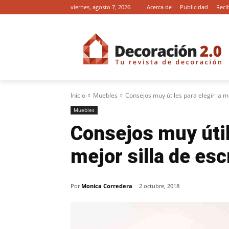
viernes, agosto 7, 2026
Acerca de
Publicidad
Reci
Inicio
Muebles
Consejos muy útiles para elegir la me
Muebles
Consejos muy útil
mejor silla de esc
Por
Monica Corredera
2 octubre, 2018