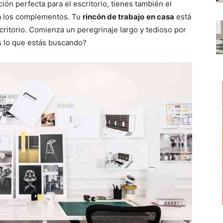
ción perfecta para el escritorio, tienes también el
a
a
a
r
r
r
a los complementos. Tu
rincón de trabajo
en casa
está
t
t
t
i
i
i
e escritorio. Comienza un peregrinaje largo y tedioso por
r
r
r
s lo que estás buscando?
e
e
e
n
n
n